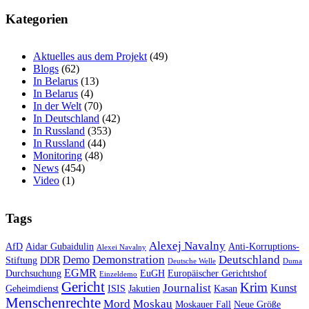
Kategorien
Aktuelles aus dem Projekt
(49)
Blogs
(62)
In Belarus
(13)
In Belarus
(4)
In der Welt
(70)
In Deutschland
(42)
In Russland
(353)
In Russland
(44)
Monitoring
(48)
News
(454)
Video
(1)
Tags
Alexej Navalny
AfD
Aidar Gubaidulin
Anti-Korruptions-
Alexei Navalny
Demonstration
Deutschland
Demo
Stiftung
DDR
Deutsche Welle
Duma
EGMR
Durchsuchung
EuGH
Europäischer Gerichtshof
Einzeldemo
Gericht
Krim
Journalist
Kunst
Geheimdienst
ISIS
Jakutien
Kasan
Menschenrechte
Mord
Moskau
Moskauer Fall
Neue Größe