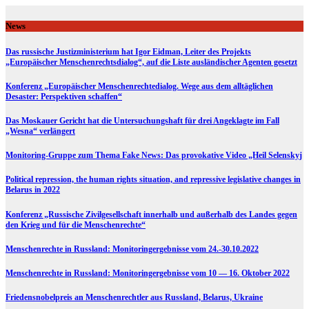
Skip
to
News
content
Das russische Justizministerium hat Igor Eidman, Leiter des Projekts
„Europäischer Menschenrechtsdialog“, auf die Liste ausländischer Agenten gesetzt
Konferenz „Europäischer Menschenrechtedialog. Wege aus dem alltäglichen
Desaster: Perspektiven schaffen“
Das Moskauer Gericht hat die Untersuchungshaft für drei Angeklagte im Fall
„Wesna“ verlängert
Monitoring-Gruppe zum Thema Fake News: Das provokative Video „Heil Selenskyj
Political repression, the human rights situation, and repressive legislative changes in
Belarus in 2022
Konferenz „Russische Zivilgesellschaft innerhalb und außerhalb des Landes gegen
den Krieg und für die Menschenrechte“
Menschenrechte in Russland: Monitoringergebnisse vom 24.-30.10.2022
Menschenrechte in Russland: Monitoringergebnisse vom 10 — 16. Oktober 2022
Friedensnobelpreis an Menschenrechtler aus Russland, Belarus, Ukraine