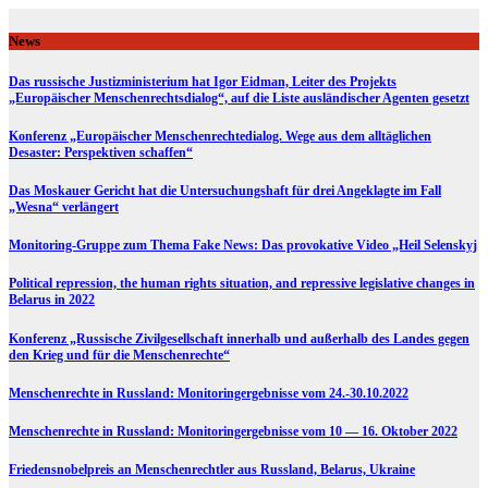
Skip
to
News
content
Das russische Justizministerium hat Igor Eidman, Leiter des Projekts
„Europäischer Menschenrechtsdialog“, auf die Liste ausländischer Agenten gesetzt
Konferenz „Europäischer Menschenrechtedialog. Wege aus dem alltäglichen
Desaster: Perspektiven schaffen“
Das Moskauer Gericht hat die Untersuchungshaft für drei Angeklagte im Fall
„Wesna“ verlängert
Monitoring-Gruppe zum Thema Fake News: Das provokative Video „Heil Selenskyj
Political repression, the human rights situation, and repressive legislative changes in
Belarus in 2022
Konferenz „Russische Zivilgesellschaft innerhalb und außerhalb des Landes gegen
den Krieg und für die Menschenrechte“
Menschenrechte in Russland: Monitoringergebnisse vom 24.-30.10.2022
Menschenrechte in Russland: Monitoringergebnisse vom 10 — 16. Oktober 2022
Friedensnobelpreis an Menschenrechtler aus Russland, Belarus, Ukraine