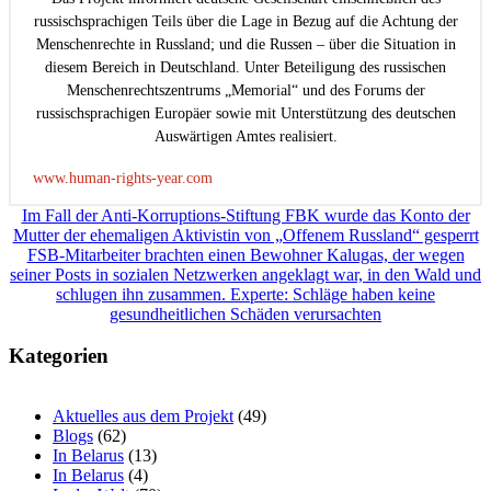
russischsprachigen Teils über die Lage in Bezug auf die Achtung der
Menschenrechte in Russland; und die Russen – über die Situation in
diesem Bereich in Deutschland. Unter Beteiligung des russischen
Menschenrechtszentrums „Memorial“ und des Forums der
russischsprachigen Europäer sowie mit Unterstützung des deutschen
Auswärtigen Amtes realisiert.
www.human-rights-year.com
Beitragsnavigation
Im Fall der Anti-Korruptions-Stiftung FBK wurde das Konto der
Mutter der ehemaligen Aktivistin von „Offenem Russland“ gesperrt
FSB-Mitarbeiter brachten einen Bewohner Kalugas, der wegen
seiner Posts in sozialen Netzwerken angeklagt war, in den Wald und
schlugen ihn zusammen. Experte: Schläge haben keine
gesundheitlichen Schäden verursachten
Kategorien
Aktuelles aus dem Projekt
(49)
Blogs
(62)
In Belarus
(13)
In Belarus
(4)