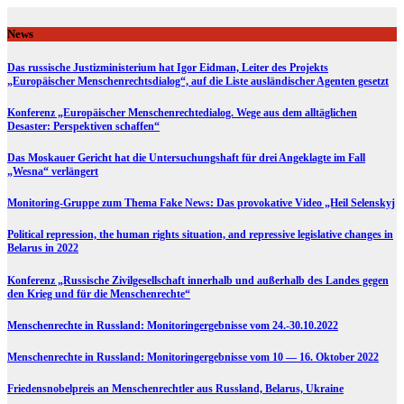
Skip
to
News
content
Das russische Justizministerium hat Igor Eidman, Leiter des Projekts
„Europäischer Menschenrechtsdialog“, auf die Liste ausländischer Agenten gesetzt
Konferenz „Europäischer Menschenrechtedialog. Wege aus dem alltäglichen
Desaster: Perspektiven schaffen“
Das Moskauer Gericht hat die Untersuchungshaft für drei Angeklagte im Fall
„Wesna“ verlängert
Monitoring-Gruppe zum Thema Fake News: Das provokative Video „Heil Selenskyj
Political repression, the human rights situation, and repressive legislative changes in
Belarus in 2022
Konferenz „Russische Zivilgesellschaft innerhalb und außerhalb des Landes gegen
den Krieg und für die Menschenrechte“
Menschenrechte in Russland: Monitoringergebnisse vom 24.-30.10.2022
Menschenrechte in Russland: Monitoringergebnisse vom 10 — 16. Oktober 2022
Friedensnobelpreis an Menschenrechtler aus Russland, Belarus, Ukraine