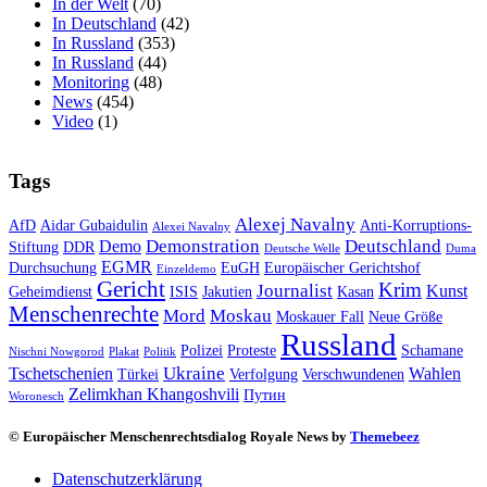
In der Welt
(70)
In Deutschland
(42)
In Russland
(353)
In Russland
(44)
Monitoring
(48)
News
(454)
Video
(1)
Tags
Alexej Navalny
AfD
Aidar Gubaidulin
Anti-Korruptions-
Alexei Navalny
Demonstration
Deutschland
Demo
Stiftung
DDR
Deutsche Welle
Duma
EGMR
Durchsuchung
EuGH
Europäischer Gerichtshof
Einzeldemo
Gericht
Krim
Journalist
Kunst
Geheimdienst
ISIS
Jakutien
Kasan
Menschenrechte
Mord
Moskau
Moskauer Fall
Neue Größe
Russland
Polizei
Proteste
Schamane
Nischni Nowgorod
Plakat
Politik
Ukraine
Tschetschenien
Wahlen
Türkei
Verfolgung
Verschwundenen
Zelimkhan Khangoshvili
Путин
Woronesch
© Europäischer Menschenrechtsdialog Royale News by
Themebeez
Datenschutzerklärung