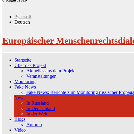
6. August 2026
Русский
Deutsch
Europäischer Menschenrechtsdial
Startseite
Über das Projekt
Aktuelles aus dem Projekt
Veranstaltungen
Monitoring
Fake News
Fake News: Berichte zum Monitoring russischer Propag
News
In Russland
In Deutschland
In der Welt
Blogs
Autoren
Video