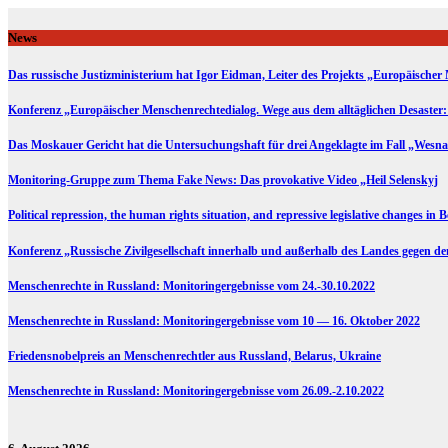
Skip
to
News
content
Das russische Justizministerium hat Igor Eidman, Leiter des Projekts „Europäischer 
Konferenz „Europäischer Menschenrechtedialog. Wege aus dem alltäglichen Desaster:
Das Moskauer Gericht hat die Untersuchungshaft für drei Angeklagte im Fall „Wesna
Monitoring-Gruppe zum Thema Fake News: Das provokative Video „Heil Selenskyj
Political repression, the human rights situation, and repressive legislative changes in 
Konferenz „Russische Zivilgesellschaft innerhalb und außerhalb des Landes gegen d
Menschenrechte in Russland: Monitoringergebnisse vom 24.-30.10.2022
Menschenrechte in Russland: Monitoringergebnisse vom 10 — 16. Oktober 2022
Friedensnobelpreis an Menschenrechtler aus Russland, Belarus, Ukraine
Menschenrechte in Russland: Monitoringergebnisse vom 26.09.-2.10.2022