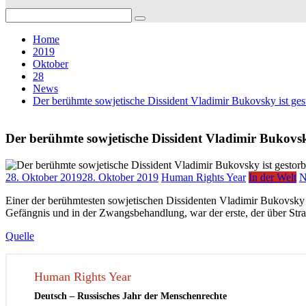
Search
for:
Home
2019
Oktober
28
News
Der berühmte sowjetische Dissident Vladimir Bukovsky ist ges
Der berühmte sowjetische Dissident Vladimir Bukovsk
28. Oktober 2019
28. Oktober 2019
Human Rights Year
In der Welt
N
Einer der berühmtesten sowjetischen Dissidenten Vladimir Bukovsky 
Gefängnis und in der Zwangsbehandlung, war der erste, der über Str
Quelle
Human Rights Year
Deutsch – Russisches Jahr der Menschenrechte