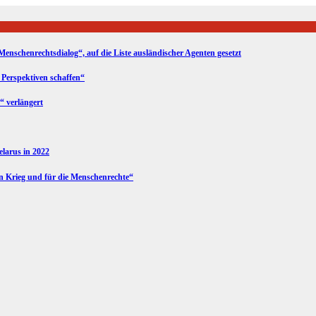
Menschenrechtsdialog“, auf die Liste ausländischer Agenten gesetzt
 Perspektiven schaffen“
“ verlängert
Belarus in 2022
en Krieg und für die Menschenrechte“