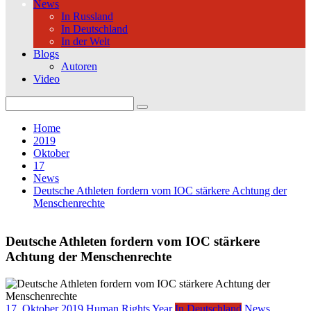
News
In Russland
In Deutschland
In der Welt
Blogs
Autoren
Video
Search
for:
Home
2019
Oktober
17
News
Deutsche Athleten fordern vom IOC stärkere Achtung der
Menschenrechte
Deutsche Athleten fordern vom IOC stärkere
Achtung der Menschenrechte
17. Oktober 2019
Human Rights Year
In Deutschland
News