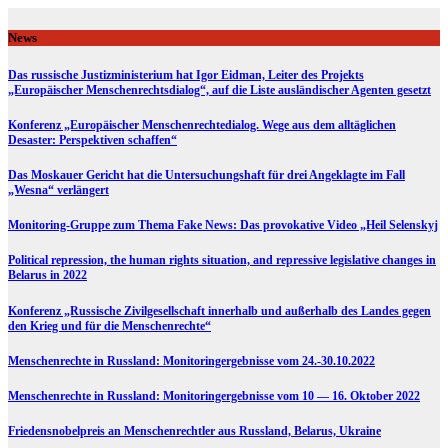
Skip
to
News
content
Das russische Justizministerium hat Igor Eidman, Leiter des Projekts
„Europäischer Menschenrechtsdialog“, auf die Liste ausländischer Agenten gesetzt
Konferenz „Europäischer Menschenrechtedialog. Wege aus dem alltäglichen
Desaster: Perspektiven schaffen“
Das Moskauer Gericht hat die Untersuchungshaft für drei Angeklagte im Fall
„Wesna“ verlängert
Monitoring-Gruppe zum Thema Fake News: Das provokative Video „Heil Selenskyj
Political repression, the human rights situation, and repressive legislative changes in
Belarus in 2022
Konferenz „Russische Zivilgesellschaft innerhalb und außerhalb des Landes gegen
den Krieg und für die Menschenrechte“
Menschenrechte in Russland: Monitoringergebnisse vom 24.-30.10.2022
Menschenrechte in Russland: Monitoringergebnisse vom 10 — 16. Oktober 2022
Friedensnobelpreis an Menschenrechtler aus Russland, Belarus, Ukraine