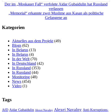
Beitragsnavigation
Der im „Moskauer Fall“ verfolgte Aidar Gubaidulin hat Russland
verlassen
„Memorial“ erkannte zwei Muslime aus Kasan als politische
Gefangene an
Kategorien
Aktuelles aus dem Projekt
(49)
Blogs
(62)
In Belarus
(13)
In Belarus
(4)
In der Welt
(70)
In Deutschland
(42)
In Russland
(353)
In Russland
(44)
Monitoring
(48)
News
(454)
Video
(1)
Tags
Alexej Navalny
AfD
Aidar Gubaidulin
Anti-Korruptions-
Alexei Navalny