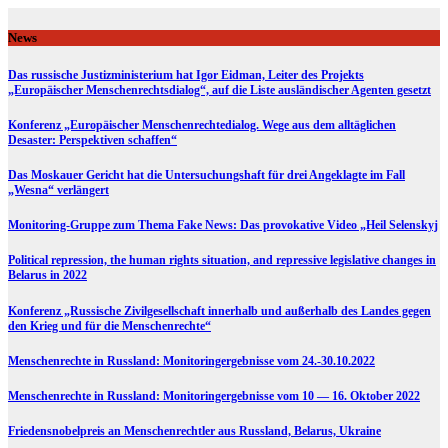
Skip
to
News
content
Das russische Justizministerium hat Igor Eidman, Leiter des Projekts
„Europäischer Menschenrechtsdialog“, auf die Liste ausländischer Agenten gesetzt
Konferenz „Europäischer Menschenrechtedialog. Wege aus dem alltäglichen
Desaster: Perspektiven schaffen“
Das Moskauer Gericht hat die Untersuchungshaft für drei Angeklagte im Fall
„Wesna“ verlängert
Monitoring-Gruppe zum Thema Fake News: Das provokative Video „Heil Selenskyj
Political repression, the human rights situation, and repressive legislative changes in
Belarus in 2022
Konferenz „Russische Zivilgesellschaft innerhalb und außerhalb des Landes gegen
den Krieg und für die Menschenrechte“
Menschenrechte in Russland: Monitoringergebnisse vom 24.-30.10.2022
Menschenrechte in Russland: Monitoringergebnisse vom 10 — 16. Oktober 2022
Friedensnobelpreis an Menschenrechtler aus Russland, Belarus, Ukraine