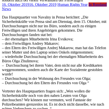
16. Oktober 2019
16. Oktober 2019
Human Rights Year
In Russland
News
Das Hauptquartier von Navalny in Pensa berichtet: „Die
Sicherheitskräfte von Pensa sind am Dienstag, dem 15. Oktober, mit
Durchsuchungen nicht nur ins Büro, sondern auch zu einigen
Freiwilligen und ihren Angehörigen gekommen. Die
Durchsuchungen fanden stat bei:
– der ehemaligen Mitarbeiterin Irina Evsikova;
– dem Freiwilligen Andrey Makarov;
– den Eltern des Freiwilligen Andrej Makarow, man hat das Telefon
seiner Mutter und den Laptop seines Onkels mitgenommen;
– wiederholte Durchsuchung bei der ehemaligen Mitarbeiterin des
Büros Olga Zhulimova;
– Durchsuchung bei ihrem Vater, dem nicht nur alle Kreditkarten
weggenommen, sondern auch die Karte der Sozialrente gestohlen
wurde!
– Durchsuchung in der Wohnung des Freundes von Olga;
– Durchsuchung bei den Eltern des Freundes von Olga “
Vertreter des Hauptquartiers fragen sich: „Wen wollen die
Sicherheitskräfte noch von den nahen Leuten von Olga
durchsuchen? Wir können nur vermuten, weil Fantasie der
Polizeibeamten grenzenlos ist. Es ist doch nicht dasselbe, wie nach
echten Verbrechern zu suchen. “