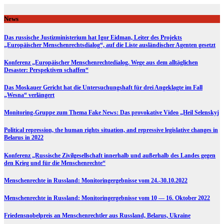
Skip
to
News
content
Das russische Justizministerium hat Igor Eidman, Leiter des Projekts
„Europäischer Menschenrechtsdialog“, auf die Liste ausländischer Agenten gesetzt
Konferenz „Europäischer Menschenrechtedialog. Wege aus dem alltäglichen
Desaster: Perspektiven schaffen“
Das Moskauer Gericht hat die Untersuchungshaft für drei Angeklagte im Fall
„Wesna“ verlängert
Monitoring-Gruppe zum Thema Fake News: Das provokative Video „Heil Selenskyj
Political repression, the human rights situation, and repressive legislative changes in
Belarus in 2022
Konferenz „Russische Zivilgesellschaft innerhalb und außerhalb des Landes gegen
den Krieg und für die Menschenrechte“
Menschenrechte in Russland: Monitoringergebnisse vom 24.-30.10.2022
Menschenrechte in Russland: Monitoringergebnisse vom 10 — 16. Oktober 2022
Friedensnobelpreis an Menschenrechtler aus Russland, Belarus, Ukraine