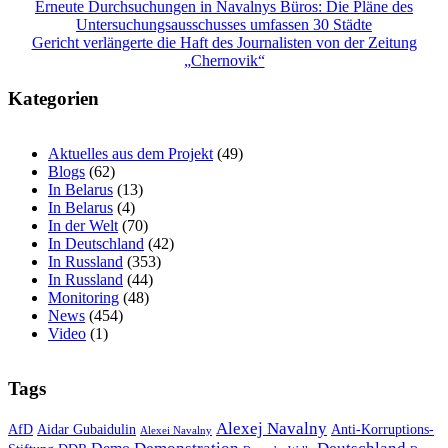
Beitragsnavigation
Erneute Durchsuchungen in Navalnys Büros: Die Pläne des
Untersuchungsausschusses umfassen 30 Städte
Gericht verlängerte die Haft des Journalisten von der Zeitung
„Chernovik“
Kategorien
Aktuelles aus dem Projekt
(49)
Blogs
(62)
In Belarus
(13)
In Belarus
(4)
In der Welt
(70)
In Deutschland
(42)
In Russland
(353)
In Russland
(44)
Monitoring
(48)
News
(454)
Video
(1)
Tags
Alexej Navalny
AfD
Aidar Gubaidulin
Anti-Korruptions-
Alexei Navalny