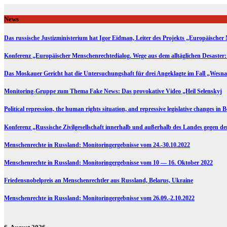
Skip
to
News
content
Das russische Justizministerium hat Igor Eidman, Leiter des Projekts „Europäischer 
Konferenz „Europäischer Menschenrechtedialog. Wege aus dem alltäglichen Desaster:
Das Moskauer Gericht hat die Untersuchungshaft für drei Angeklagte im Fall „Wesna
Monitoring-Gruppe zum Thema Fake News: Das provokative Video „Heil Selenskyj
Political repression, the human rights situation, and repressive legislative changes in 
Konferenz „Russische Zivilgesellschaft innerhalb und außerhalb des Landes gegen d
Menschenrechte in Russland: Monitoringergebnisse vom 24.-30.10.2022
Menschenrechte in Russland: Monitoringergebnisse vom 10 — 16. Oktober 2022
Friedensnobelpreis an Menschenrechtler aus Russland, Belarus, Ukraine
Menschenrechte in Russland: Monitoringergebnisse vom 26.09.-2.10.2022