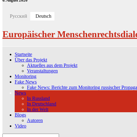
6. August 2026
Русский
Deutsch
Europäischer Menschenrechtsdial
Startseite
Über das Projekt
Aktuelles aus dem Projekt
Veranstaltungen
Monitoring
Fake News
Fake News: Berichte zum Monitoring russischer Propag
News
In Russland
In Deutschland
In der Welt
Blogs
Autoren
Video
Search