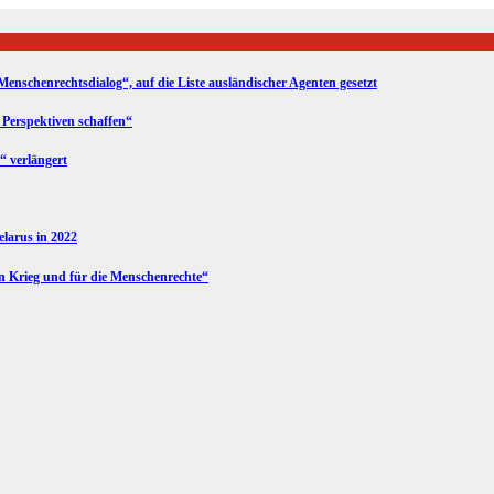
Menschenrechtsdialog“, auf die Liste ausländischer Agenten gesetzt
 Perspektiven schaffen“
“ verlängert
Belarus in 2022
en Krieg und für die Menschenrechte“