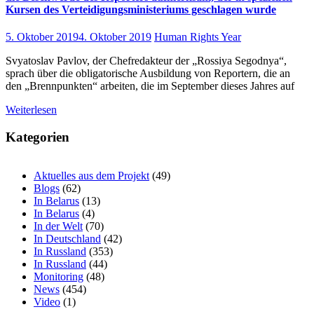
Kursen des Verteidigungsministeriums geschlagen wurde
5. Oktober 2019
4. Oktober 2019
Human Rights Year
Svyatoslav Pavlov, der Chefredakteur der „Rossiya Segodnya“,
sprach über die obligatorische Ausbildung von Reportern, die an
den „Brennpunkten“ arbeiten, die im September dieses Jahres auf
Weiterlesen
Kategorien
Aktuelles aus dem Projekt
(49)
Blogs
(62)
In Belarus
(13)
In Belarus
(4)
In der Welt
(70)
In Deutschland
(42)
In Russland
(353)
In Russland
(44)
Monitoring
(48)
News
(454)
Video
(1)