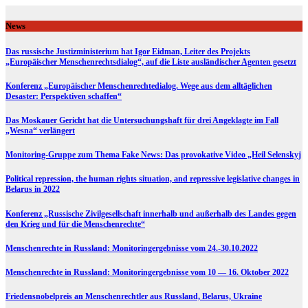
Skip
to
News
content
Das russische Justizministerium hat Igor Eidman, Leiter des Projekts
„Europäischer Menschenrechtsdialog“, auf die Liste ausländischer Agenten gesetzt
Konferenz „Europäischer Menschenrechtedialog. Wege aus dem alltäglichen
Desaster: Perspektiven schaffen“
Das Moskauer Gericht hat die Untersuchungshaft für drei Angeklagte im Fall
„Wesna“ verlängert
Monitoring-Gruppe zum Thema Fake News: Das provokative Video „Heil Selenskyj
Political repression, the human rights situation, and repressive legislative changes in
Belarus in 2022
Konferenz „Russische Zivilgesellschaft innerhalb und außerhalb des Landes gegen
den Krieg und für die Menschenrechte“
Menschenrechte in Russland: Monitoringergebnisse vom 24.-30.10.2022
Menschenrechte in Russland: Monitoringergebnisse vom 10 — 16. Oktober 2022
Friedensnobelpreis an Menschenrechtler aus Russland, Belarus, Ukraine