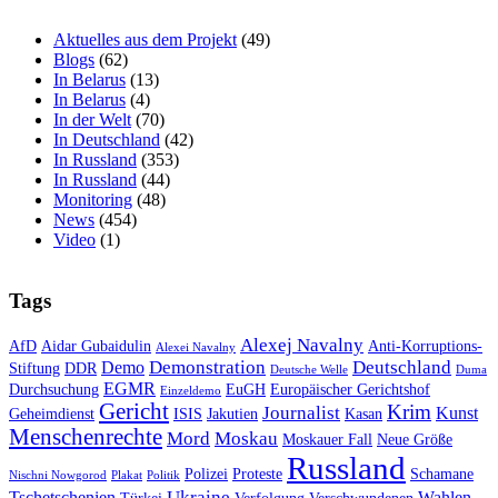
Aktuelles aus dem Projekt
(49)
Blogs
(62)
In Belarus
(13)
In Belarus
(4)
In der Welt
(70)
In Deutschland
(42)
In Russland
(353)
In Russland
(44)
Monitoring
(48)
News
(454)
Video
(1)
Tags
Alexej Navalny
AfD
Aidar Gubaidulin
Anti-Korruptions-
Alexei Navalny
Demonstration
Deutschland
Demo
Stiftung
DDR
Deutsche Welle
Duma
EGMR
Durchsuchung
EuGH
Europäischer Gerichtshof
Einzeldemo
Gericht
Krim
Journalist
Kunst
Geheimdienst
ISIS
Jakutien
Kasan
Menschenrechte
Mord
Moskau
Moskauer Fall
Neue Größe
Russland
Polizei
Proteste
Schamane
Nischni Nowgorod
Plakat
Politik
Ukraine
Tschetschenien
Wahlen