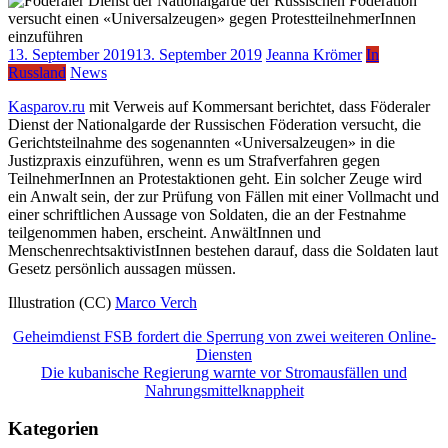
13. September 2019
13. September 2019
Jeanna Krömer
In
Russland
News
Kasparov.ru
mit Verweis auf Kommersant berichtet, dass Föderaler
Dienst der Nationalgarde der Russischen Föderation versucht, die
Gerichtsteilnahme des sogenannten «Universalzeugen» in die
Justizpraxis einzuführen, wenn es um Strafverfahren gegen
TeilnehmerInnen an Protestaktionen geht. Ein solcher Zeuge wird
ein Anwalt sein, der zur Prüfung von Fällen mit einer Vollmacht und
einer schriftlichen Aussage von Soldaten, die an der Festnahme
teilgenommen haben, erscheint. AnwältInnen und
MenschenrechtsaktivistInnen bestehen darauf, dass die Soldaten laut
Gesetz persönlich aussagen müssen.
Illustration (СС)
Marco Verch
Beitragsnavigation
Geheimdienst FSB fordert die Sperrung von zwei weiteren Online-
Diensten
Die kubanische Regierung warnte vor Stromausfällen und
Nahrungsmittelknappheit
Kategorien