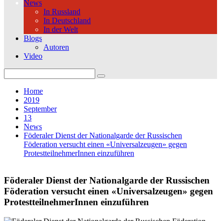
News
In Russland
In Deutschland
In der Welt
Blogs
Autoren
Video
Search
for:
Home
2019
September
13
News
Föderaler Dienst der Nationalgarde der Russischen
Föderation versucht einen «Universalzeugen» gegen
ProtestteilnehmerInnen einzuführen
Föderaler Dienst der Nationalgarde der Russischen
Föderation versucht einen «Universalzeugen» gegen
ProtestteilnehmerInnen einzuführen