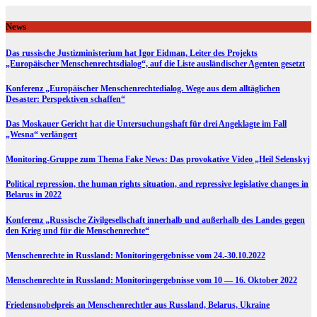
Skip
to
News
content
Das russische Justizministerium hat Igor Eidman, Leiter des Projekts
„Europäischer Menschenrechtsdialog“, auf die Liste ausländischer Agenten gesetzt
Konferenz „Europäischer Menschenrechtedialog. Wege aus dem alltäglichen
Desaster: Perspektiven schaffen“
Das Moskauer Gericht hat die Untersuchungshaft für drei Angeklagte im Fall
„Wesna“ verlängert
Monitoring-Gruppe zum Thema Fake News: Das provokative Video „Heil Selenskyj
Political repression, the human rights situation, and repressive legislative changes in
Belarus in 2022
Konferenz „Russische Zivilgesellschaft innerhalb und außerhalb des Landes gegen
den Krieg und für die Menschenrechte“
Menschenrechte in Russland: Monitoringergebnisse vom 24.-30.10.2022
Menschenrechte in Russland: Monitoringergebnisse vom 10 — 16. Oktober 2022
Friedensnobelpreis an Menschenrechtler aus Russland, Belarus, Ukraine