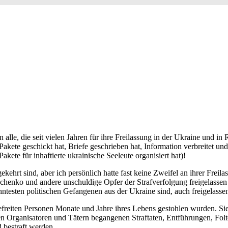
lle, die seit vielen Jahren für ihre Freilassung in der Ukraine und in
akete geschickt hat, Briefe geschrieben hat, Information verbreitet un
kete für inhaftierte ukrainische Seeleute organisiert hat)!
gekehrt sind, aber ich persönlich hatte fast keine Zweifel an ihrer Frei
nko und andere unschuldige Opfer der Strafverfolgung freigelassen w
nntesten politischen Gefangenen aus der Ukraine sind, auch freigelass
 befreiten Personen Monate und Jahre ihres Lebens gestohlen wurden. S
n Organisatoren und Tätern begangenen Straftaten, Entführungen, Folt
 bestraft werden.