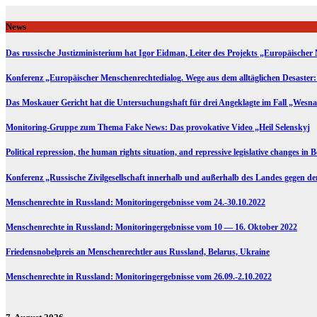
Skip
to
News
content
Das russische Justizministerium hat Igor Eidman, Leiter des Projekts „Europäischer 
Konferenz „Europäischer Menschenrechtedialog. Wege aus dem alltäglichen Desaster:
Das Moskauer Gericht hat die Untersuchungshaft für drei Angeklagte im Fall „Wesna
Monitoring-Gruppe zum Thema Fake News: Das provokative Video „Heil Selenskyj
Political repression, the human rights situation, and repressive legislative changes in 
Konferenz „Russische Zivilgesellschaft innerhalb und außerhalb des Landes gegen d
Menschenrechte in Russland: Monitoringergebnisse vom 24.-30.10.2022
Menschenrechte in Russland: Monitoringergebnisse vom 10 — 16. Oktober 2022
Friedensnobelpreis an Menschenrechtler aus Russland, Belarus, Ukraine
Menschenrechte in Russland: Monitoringergebnisse vom 26.09.-2.10.2022