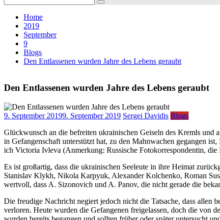
for:
Home
2019
September
9
Blogs
Den Entlassenen wurden Jahre des Lebens geraubt
Den Entlassenen wurden Jahre des Lebens geraubt
9. September 2019
9. September 2019
Sergei Davidis
Blogs
Glückwunsch an die befreiten ukrainischen Geiseln des Kremls und an a
in Gefangenschaft unterstützt hat, zu den Mahnwachen gegangen ist, P
ich Victoria Ivleva (Anmerkung: Russische Fotokorrespondentin, die Pa
Es ist großartig, dass die ukrainischen Seeleute in ihre Heimat zurück
Stanislav Klykh, Nikola Karpyuk, Alexander Kolchenko, Roman Susche
wertvoll, dass A. Sizonovich und A. Panov, die nicht gerade die beka
Die freudige Nachricht negiert jedoch nicht die Tatsache, dass allen
verloren. Heute wurden die Gefangenen freigelassen, doch die von de
wurden bereits begangen und sollten früher oder später untersucht und