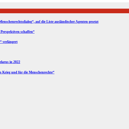
Menschenrechtsdialog“, auf die Liste ausländischer Agenten gesetzt
 Perspektiven schaffen“
“ verlängert
Belarus in 2022
en Krieg und für die Menschenrechte“