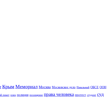
Крым
Мемориал
т
Москва
Московское дело
ОБСЕ
ООН
Навальный
права человека
суд
полиция
протест
й пикет
плен
похищение
студент