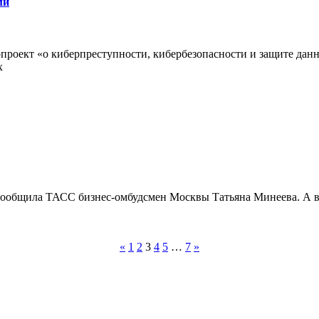
ми
роект «о киберпреступности, кибербезопасности и защите данн
х
сообщила ТАСС бизнес-омбудсмен Москвы Татьяна Минеева. А в
«
1
2
3
4
5
…
7
»