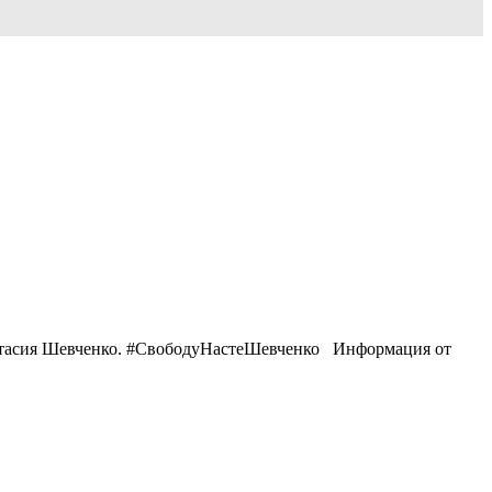
настасия Шевченко. #СвободуНастеШевченко Информация от