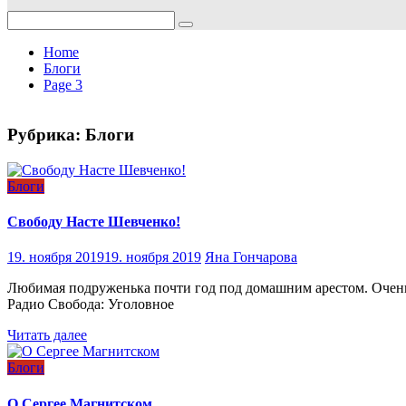
Search
for:
Home
Блоги
Page 3
Рубрика:
Блоги
Блоги
Свободу Насте Шевченко!
19. ноября 2019
19. ноября 2019
Яна Гончарова
Любимая подруженька почти год под домашним арестом. Очен
Радио Свобода: Уголовное
Читать далее
Блоги
О Сергее Магнитском