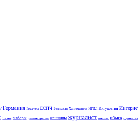
Германия
Интерне
ЕСПЧ
Р
Ингушетия
Госдума
Зелимхан Хангошвили
ИГИЛ
журналист
обыск
Б
выборы
женщины
Чечня
демонстрация
митинг
одиночны