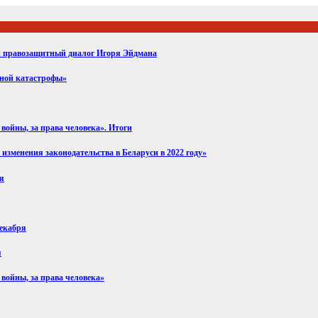
ий правозащитный диалог Игоря Эйдмана
вной катастрофы»
войны, за права человека». Итоги
изменения законодательства в Беларуси в 2022 году»
ря
декабря
я
 войны, за права человека»