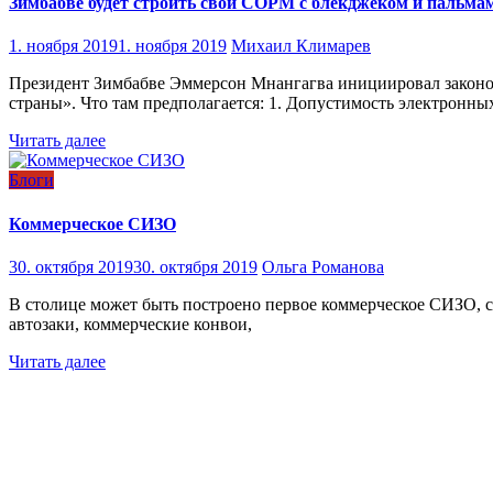
Зимбабве будет строить свой СОРМ с блекджеком и пальма
1. ноября 2019
1. ноября 2019
Михаил Климарев
Президент Зимбабве Эммерсон Мнангагва инициировал законоп
страны». Что там предполагается: 1. Допустимость электронны
Читать далее
Блоги
Коммерческое СИЗО
30. октября 2019
30. октября 2019
Ольга Романова
В столице может быть построено первое коммерческое СИЗО, 
автозаки, коммерческие конвои,
Читать далее
Навигация
по
записям