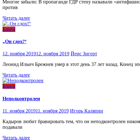
Многие забыли: В пропаганде ГДР стену называли «антифашист
против
Читать далее
Блоги
„Он сдох!“
12. ноября 2019
12. ноября 2019
Йенс Зигерт
Леонид Ильич Брежнев умер в этот день 37 лет назад. Конец эп
Читать далее
Блоги
Неподконтролен
11. ноября 2019
11. ноября 2019
Игорь Каляпин
Кадыров любит бравировать тем, что он неподконтролен никому
подавали
Читать далее