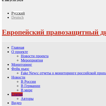
8. августа 2026
Русский
Deutsch
Европейский правозащитный д
Главная
О проекте
Новости проекта
Мероприятия
Мониторинг
Фейк ньюс
Fake News: отчеты о мониторинге российской про
Новости
В России
В Германии
В мире
Статьи
Авторы
Видео