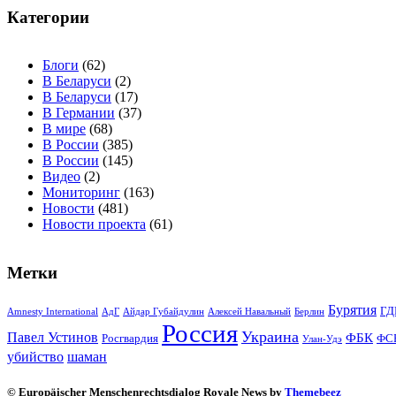
Категории
Блоги
(62)
В Беларуси
(2)
В Беларуси
(17)
В Германии
(37)
В мире
(68)
В России
(385)
В России
(145)
Видео
(2)
Мониторинг
(163)
Новости
(481)
Новости проекта
(61)
Метки
Бурятия
ГД
Amnesty International
АдГ
Айдар Губайдулин
Алексей Навальный
Берлин
Россия
Украина
Павел Устинов
ФБК
Росгвардия
ФС
Улан-Удэ
убийство
шаман
© Europäischer Menschenrechtsdialog Royale News by
Themebeez