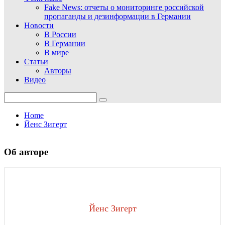
Fake News: отчеты о мониторинге российской
пропаганды и дезинформации в Германии
Новости
В России
В Германии
В мире
Статьи
Авторы
Видео
Search
for:
Home
Йенс Зигерт
Об авторе
Йенс Зигерт