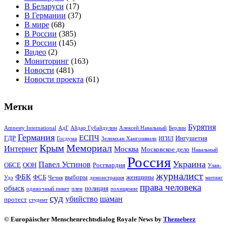
В Беларуси
(17)
В Германии
(37)
В мире
(68)
В России
(385)
В России
(145)
Видео
(2)
Мониторинг
(163)
Новости
(481)
Новости проекта
(61)
Метки
Бурятия
Amnesty International
АдГ
Айдар Губайдулин
Алексей Навальный
Берлин
Германия
ЕСПЧ
ГДР
Ингушетия
Госдума
Зелимхан Хангошвили
ИГИЛ
Крым
Мемориал
Интернет
Москва
Московское дело
Навальный
Россия
Украина
Павел Устинов
ОБСЕ
ООН
Росгвардия
Улан-
журналист
ФБК
ФСБ
выборы
женщины
Удэ
Чечня
демонстрация
митинг
права человека
обыск
полиция
одиночный пикет
плен
похищение
суд
убийство
шаман
протест
студент
© Europäischer Menschenrechtsdialog Royale News by
Themebeez