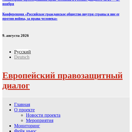
ноября
Конференция «Российское гражданское общество внутри страны и вне ее
против войны, за права человека»
9. августа 2026
Русский
Deutsch
Европейский правозащитный
диалог
Главная
О проекте
Новости проекта
Мероприятия
Мониторинг
Фейк ньюс