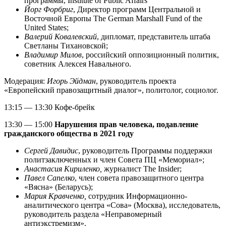
программы, Institute of Public Affairs
Йорг Форбриг
, Директор программ Центральной и
Восточной Европы
The German Marshall Fund of the
United States
;
Валерий Ковалевский
, дипломат, представитель штаба
Светланы Тихановской;
Владимир Милов
, российский оппозиционный политик,
советник Алексея Навального.
Модерация:
Игорь Эйдман
, руководитель проекта
«Европейский правозащитный диалог», политолог, социолог.
13:15 — 13:30 Кофе-брейк
13:30 — 15:00
Нарушения прав человека, подавление
гражданского общества в 2021 году
Сергей Давидис
, руководитель Программы поддержки
политзаключенных и член Совета ПЦ «Мемориал»;
Анастасия Кириленко,
журналист The Insider;
Павел Сапелко
, член совета правозащитного центра
«Вясна» (Беларусь);
Мария Кравченко,
сотрудник Информационно-
аналитического центра «Сова» (Москва), исследователь,
руководитель раздела «Неправомерный
антиэкстремизм».