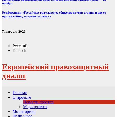
ноября
Конференция «Российское гражданское общество внутри страны и вне ее
против войны, за права человека»
7. августа 2026
Русский
Deutsch
Европейский правозащитный
диалог
Главная
О проекте
Новости проекта
Мероприятия
Мониторинг
Фейк ньюс