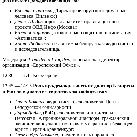
российское гражданское общество
Василий Санкович
, Директор белорусского дома прав
человека (Вильнюс)
Денис Шедов
, юрист и аналитик правозащитного
проекта ОВД-Инфо (Москва);
Евгения Чирикова
, эколог, правозащитник, организация
«Активатика»;
Ханна Любакова,
независимая белорусская журналистка
и исследовательница.
Модерация:
Штефани Шиффер
, основатель и директор
организации «Европейский Обмен».
12:30 — 12:45 Кофе-брейк
12:45 — 14:15
Роль про-демократических диаспор Беларуси
и России в диалоге с европейским сообществом
Алина Ковшик
, журналистка, сооснователь Центра
Белорусской солидарности;
Дарья Дадли
, (PhD), сооснователь инициативы
Demokrati-JA пролиберальной диаспоры, гражданский
активист, консультант по правам мигрантов и беженцев,
юрист. Берлин/Бранденбург;
Александра Мамаева
, представитель народного