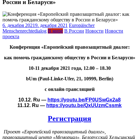
России и Беларуси»
6. декабря 2021
9. декабря 2021
Europäischer
Menschenrechtedialog
В мире
В России
Новости
Новости
проекта
Конференция «Европейский правозащитный диалог:
как помочь гражданскому обществу в России и Беларуси»
10-11
декабря
2021
года
, 12.00 – 18.
3
0
bUm (Paul-Linke-Ufer, 21, 10999, Berlin)
с онлайн-трансляцией
10.12. Ru —
https://youtu.be/FP0USwGx2a8
11.12. Ru —
https://youtu.be/QxUUzmCssmk
Регистрация
Проект «Европейский правозащитный диалог»,
правозащитный центр «Мемориал», Белорусский Хельсинский