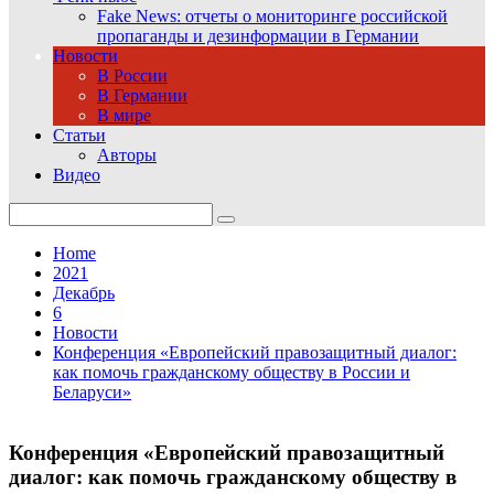
Fake News: отчеты о мониторинге российской
пропаганды и дезинформации в Германии
Новости
В России
В Германии
В мире
Статьи
Авторы
Видео
Search
for:
Home
2021
Декабрь
6
Новости
Конференция «Европейский правозащитный диалог:
как помочь гражданскому обществу в России и
Беларуси»
Конференция «Европейский правозащитный
диалог: как помочь гражданскому обществу в