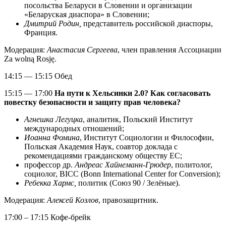
посольства Беларуси в Словении и организации
«Беларуская диаспора» в Словении;
Дмитрий Родин,
представитель российской диаспоры,
Франция
.
Модерация:
Анастасия Сергеева
, член правления Ассоциации
Za wolną Rosję.
14:15 — 15:15 Обед
15:15 — 17:00
На пути к Хельсинки 2.0? Как согласовать
повестку безопасности и защиту прав человека?
Агнешка Легуцка
, аналитик, Польский Институт
международных отношений;
Иоанна Фомина
, Институт Социологии и Философии,
Польская Академия Наук, соавтор доклада с
рекомендациями гражданскому обществу ЕС;
профессор др.
Андреас Хайнеманн-Грюдер
, политолог,
социолог, BICC (Bonn International Center for Conversion);
Ребекка Хармс,
политик (Союз 90 / Зелёные).
Модерация:
Алексей Козлов
, правозащитник.
17:00 – 17:15 Кофе-брейк