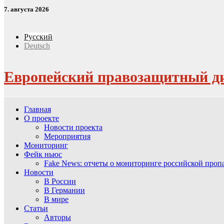
7. августа 2026
Русский
Deutsch
Европейский правозащитный д
Главная
О проекте
Новости проекта
Мероприятия
Мониторинг
Фейк ньюс
Fake News: отчеты о мониторинге российской про
Новости
В России
В Германии
В мире
Статьи
Авторы