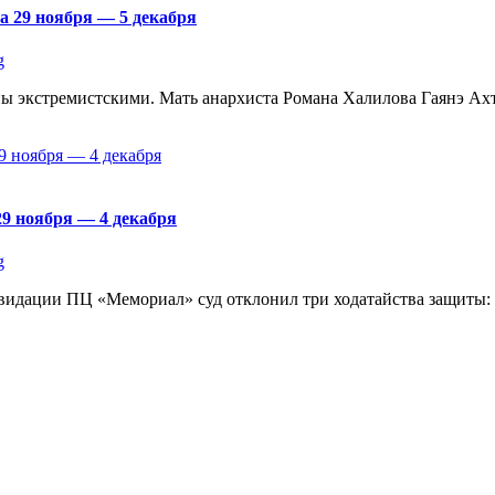
а 29 ноября — 5 декабря
g
аны экстремистскими. Мать анархиста Романа Халилова Гаянэ Ахт
29 ноября — 4 декабря
g
видации ПЦ «Мемориал» суд отклонил три ходатайства защиты: о