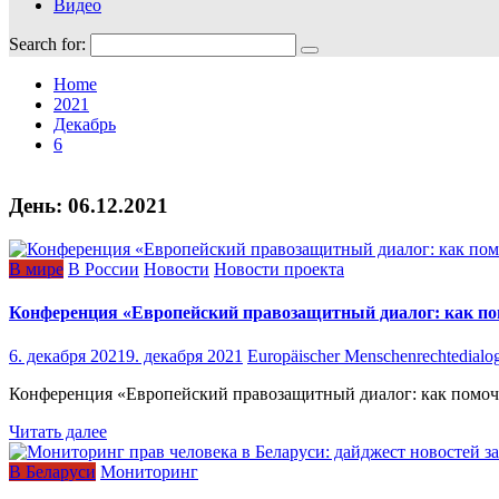
Видео
Search for:
Home
2021
Декабрь
6
День:
06.12.2021
В мире
В России
Новости
Новости проекта
Конференция «Европейский правозащитный диалог: как пом
6. декабря 2021
9. декабря 2021
Europäischer Menschenrechtedialo
Конференция «Европейский правозащитный диалог: как помочь гр
Читать далее
В Беларуси
Мониторинг