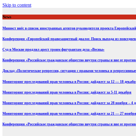
Skip to content
News
Минюст внёс в список иностранных агентов руководителя проекта Европейск
Конференция «Европейский правозащитный диалог. Поиск выхода из повседне
Суд в Москве продлил арест троим фигурантам дела «Весны»
Конференция «Российское гражданское общество внутри страны и вне ее против 
Доклад «Политические репрессии, ситуация с правами человека и репрессивные 
Мониторинг преследований прав человека в России: дайджест за 12 — 18 декаб
Мониторинг преследований прав человека в России: дайджест за 5-11 декабря
Мониторинг преследований прав человека в России: дайджест за 28 ноября – 4 
Мониторинг преследований прав человека в России: дайджест за 21 — 27 ноябр
Конференция «Российское гражданское общество внутри страны и вне ее против