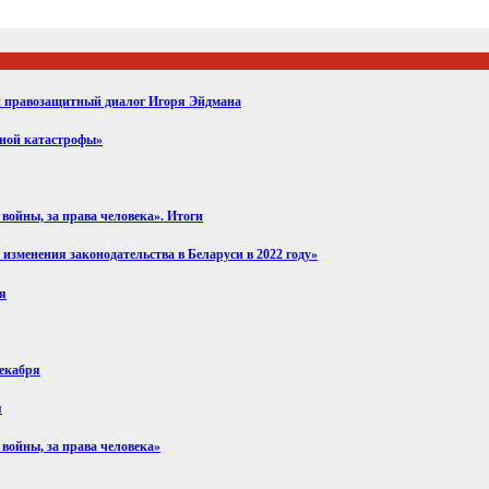
ий правозащитный диалог Игоря Эйдмана
вной катастрофы»
войны, за права человека». Итоги
изменения законодательства в Беларуси в 2022 году»
ря
декабря
я
 войны, за права человека»