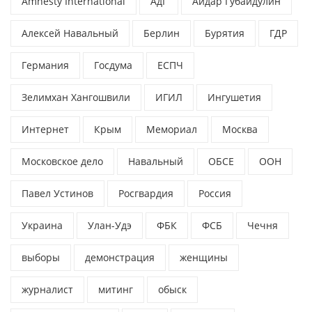
Amnesty International
АдГ
Айдар Губайдулин
Алексей Навальный
Берлин
Бурятия
ГДР
Германия
Госдума
ЕСПЧ
Зелимхан Хангошвили
ИГИЛ
Ингушетия
Интернет
Крым
Мемориал
Москва
Московское дело
Навальный
ОБСЕ
ООН
Павел Устинов
Росгвардия
Россия
Украина
Улан-Удэ
ФБК
ФСБ
Чечня
выборы
демонстрация
женщины
журналист
митинг
обыск