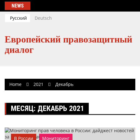
Skip
NEWS
to
content
Русский
Deutsch
Европейский правозащитный
диалог
Home
2021
Декабрь
МЕСЯЦ:
ДЕКАБРЬ 2021
В России
Мониторинг