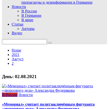
пропаганды и дезинформации в Германии
Новости
В России
В Германии
В мире
Статьи
Авторы
Видео
Search
for:
Home
2021
Август
2
День:
02.08.2021
В России
Новости
«Мемориал» считает политзаключённым фигуранта
«дворцового дела» Александра Федерякова