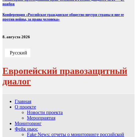
ноября
Конференция «Российское гражданское общество внутри страны и вне ее
против войны, за права человека»
8. августа 2026
Русский
Европейский правозащитный
диалог
Главная
О проекте
Новости проекта
Мероприятия
Мониторинг
Фейк ньюс
Fake News: отчеты о мониторинге российской