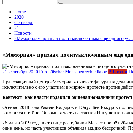
Search
for:
Home
2020
Сентябрь
21
Новости
«Мемориал» признал политзаключённым ещё одного учас
«Мемориал» признал политзаключённым ещё одно
21. сентября 2020
Europäischer Menschenrechtedialog
В России
Н
Правозащитный центр «Мемориал» считает фигуранта дела ин
исключительно с его участием в мирном протесте против дейс
Контекст: как власти подавили общенациональный протест
Осенью 2018 года Рамзан Кадыров и Юнус-Бек Евкуров подпис
готовился в тайне. Огромная часть населения Ингушетии подня
26 марта 2019 года в столице республики Магасе прошёл 20-т
один день, но часть участников объявила акцию бессрочной. П