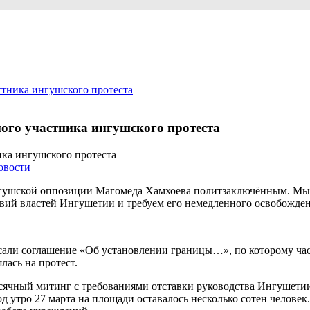
тника ингушского протеста
го участника ингушского протеста
овости
гушской оппозиции Магомеда Хамхоева политзаключённым. Мы п
твий властей Ингушетии и требуем его немедленного освобожден
али соглашение «Об установлении границы…», по которому час
лась на протест.
ысячный митинг с требованиями отставки руководства Ингушетии
од утро 27 марта на площади оставалось несколько сотен челове