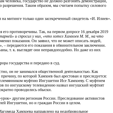
 человека, государство не должно разгонять демонстрации,
но разрешения. Таким образом, мы считаем попытку силового
на митинге только один засекреченный свидетель «И. Илиев».
ия его противоречивы. Так, на первом допросе 16 декабря 2019
парней» и спросил у них, «что хотел Хамхоев М. М., на что
поменял показания. Он заявил, что не может описать людей,
»
, – передаются его показания в обвинительном заключении.
ны, т. к. выглядят они неправдоподобно. Но даже из них
ора государства и передано в суд.
тно, он не занимался общественной деятельностью. Как
у причину, по которой Хамхоев был арестован и преследуется:
 и племянником муфтию Ингушетии Исе Хамхоеву. С муфтием
уров по ингушскому телевидению назвал ингушский муфтият
нократно проводились обыски.
 «урок» другим регионам России. Преследование активистов
лей Ингушетии, но и граждан России в целом.
Магомеда Хамхоева направлено на недобровольное