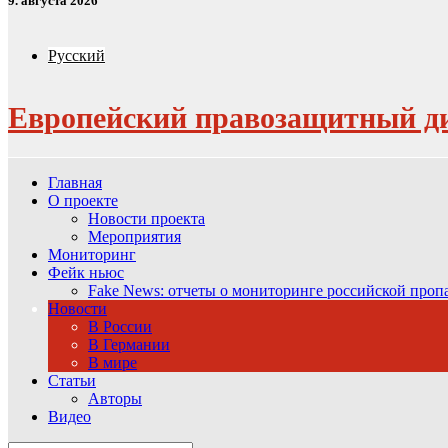
9. августа 2026
Русский
Европейский правозащитный д
Главная
О проекте
Новости проекта
Мероприятия
Мониторинг
Фейк ньюс
Fake News: отчеты о мониторинге российской про
Новости
В России
В Германии
В мире
Статьи
Авторы
Видео