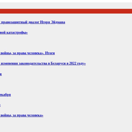
ий правозащитный диалог Игоря Эйдмана
вной катастрофы»
войны, за права человека». Итоги
изменения законодательства в Беларуси в 2022 году»
ря
декабря
я
 войны, за права человека»