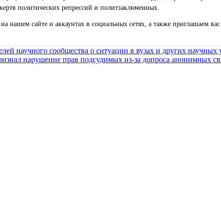
жертв политических репрессий и политзаключенных.
на нашем сайте и аккаунтах в социальных сетях, а также приглашаем ва
елей научного сообщества о ситуации в вузах и других научных
изнал нарушение прав подсудимых из-за допроса анонимных св