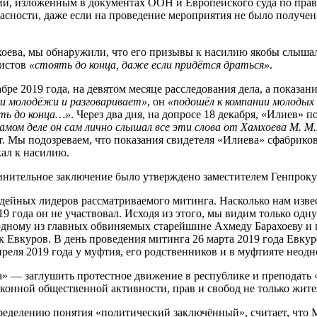
, изложенным в документах ООН и Европейского суда по правам
пасности, даже если на проведение мероприятия не было получе
ва, мы обнаружили, что его призывы к насилию якобы слышал 
вистов
«стоять до конца, даже если придётся драться»
.
бре 2019 года, на девятом месяце расследования дела, а показан
и молодёжи и разговаривает»
, он
«подошёл к компании молодых 
ять до конца…»
. Через два дня, на допросе 18 декабря, «Илиев» 
амом деле он сам лично слышал все эти слова от Хамхоева М. М.
. Мы подозреваем, что показания свидетеля «Илиева» сфабрикова
кал к насилию.
инительное заключение было утверждено заместителем Генпрокур
дейных лидеров рассматриваемого митинга. Насколько нам извес
19 года он не участвовал. Исходя из этого, мы видим только одн
м одному из главных обвиняемых старейшине Ахмеду Барахоеву
к Евкуров. В день проведения митинга 26 марта 2019 года Евк
преля 2019 года у муфтия, его родственников и в муфтияте неод
а» — заглушить протестное движение в республике и преподать
онной общественной активности, прав и свобод не только жите
еделению понятия «политический заключённый», считает, что 