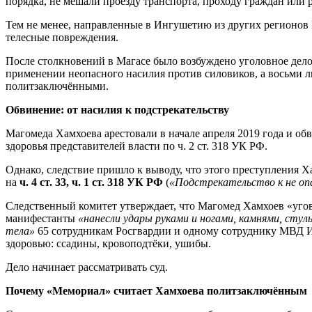
порядка, не мешали проезду транспорта, проходу граждан или 
Тем не менее, направленные в Ингушетию из других регионов 
телесные повреждения.
После столкновений в Магасе было возбуждено уголовное дело
применении неопасного насилия против силовиков, а восьми 
политзаключёнными.
Обвинение: от насилия к подстрекательству
Магомеда Хамхоева арестовали в начале апреля 2019 года и об
здоровья представителей власти по ч. 2 ст. 318 УК РФ.
Однако, следствие пришло к выводу, что этого преступления Х
на
ч. 4 ст. 33, ч. 1 ст. 318 УК РФ
(
«Подстрекательство к не оп
Следственный комитет утверждает, что Магомед Хамхоев «угов
манифестанты
«нанесли удары руками и ногами, камнями, сту
тела»
65 сотрудникам Росгвардии и одному сотруднику МВД Ин
здоровью: ссадины, кровоподтёки, ушибы.
Дело начинает рассматривать суд.
Почему «Мемориал» считает Хамхоева политзаключённым