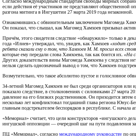
Согласно международным стандартам свободы мирных собраний
если действия её участников не представляют общественной о
разгона митинга в Ингушетии 27 марта 2019 года незаконной.
Ознакомившись с обвинительным заключением Магомеда Хамхое
Он показал, что слышал, как Магомед Хамхоев призывал акти
Причём, этого свидетеля следствие «обнаружило» только в дека
года «Илиев» утверждал, что, увидев, как Хамхоев
«ходит сред
ребята сказали ему о том, что Хамхоев М. М. просил всех сто
которые ему передали слова Хамхоева, так как боится их.
«На с
Других доказательств вины Магомеда Хамхоева у следствия нет
нельзя сделать однозначный вывод о том, что Хамхоев подстре
Возмутительно, что такое абсолютно пустое и голословное обв
34-летний Магомед Хамхоев не был среди организаторов или и
показало следствие, в столкновениях с силовиками 27 марта 20
давление на его близких родственников. Он приходится зяте
несколько лет конфликтовал тогдашний глава региона Юнус-Бе
главным подстрекателем беспорядков в республике. С начала а
«Мемориал» считает, что цели конструкторов «ингушского дел
ингушской оппозиции — очередной шаг на пути подавления зак
ПЦ «Мемориал», согласно
международному руководству
по опр