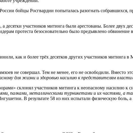
работе учреждений.
России бойцы Росгвардии попыталась разогнать собравшихся, п
, а десятки участников митинга были арестованы. Более двух д
лидерам протеста безосновательно было предъявлено обвинение
винили, как и более трёх десятков других участников митинга в
амхоев не совершал. Тем не менее, его не освободили. Вместо э
асному для жизни и здоровью насилию к представителям власти
орами» склонял участников митинга к неопасному насилию к си
льями, палками, металлическими турникетами и их частями, а 
гушетии. В результате 58 из них испытали физическую боль, а