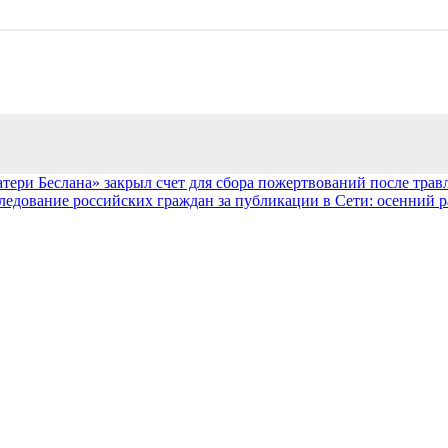
тери Беслана» закрыл счет для сбора пожертвований после травл
ледование российских граждан за публикации в Сети: осенний р