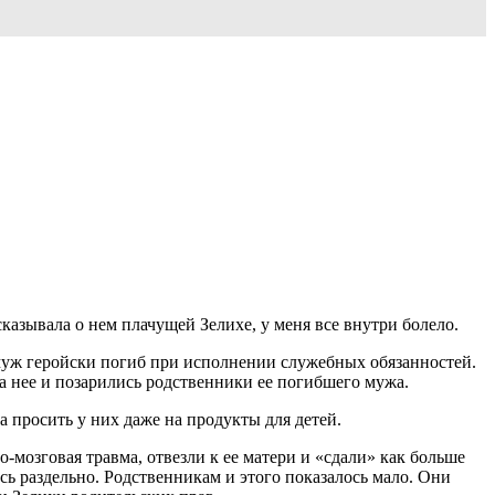
казывала о нем плачущей Зелихе, у меня все внутри болело.
е муж геройски погиб при исполнении служебных обязанностей.
 нее и позарились родственники ее погибшего мужа.
 просить у них даже на продукты для детей.
-мозговая травма, отвезли к ее матери и «сдали» как больше
ь раздельно. Родственникам и этого показалось мало. Они