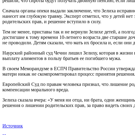
решили, что сироты будут получать двойную пенсию, если лише
Сначала органы опеки выдали заключение, что Зелиха исправно
нанесет им глубокую травму. Эксперт отметил, что у детей не
родительских прав, и решение вступило в силу.
Тем не менее, приставы так и не вернули Зелихе детей, а полг
достигшие к тому времени 10-летнего возраста две старшие до
не проводили. Детям сказали, что мать их бросила и, если они 
Наурский районный суд Чечни лишил Зелиху, которая в жизни н
выплату алиментов в пользу братьев ее погибшего мужа.
В своем Меморандуме в ЕСПЧ Правительство России утверждало
матери никак не скомпрометировал процесс принятия решения.
Европейский Суд по правам человека признал, что лишение р
компенсации морального вреда.
Зелиха сказала вчера: «У меня ни отца, ни брата, одни женщины
решения о лишении родительских прав, за право видеть своих 
Источник