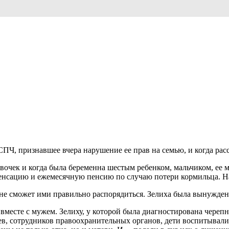
ПЧ, признавшее вчера нарушение ее прав на семью, и когда расс
девочек и когда была беременна шестым ребенком, мальчиком, е
енсацию и ежемесячную пенсию по случаю потери кормильца. На
не сможет ими правильно распорядиться. Зелиха была вынуждена
вместе с мужем. Зелиху, у которой была диагностирована черепно
в, сотрудников правоохранительных органов, дети воспитывалис