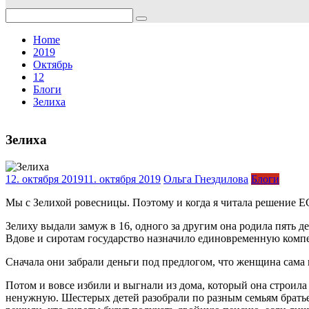
Search
for:
Home
2019
Октябрь
12
Блоги
Зелиха
Зелиха
12. октября 2019
11. октября 2019
Ольга Гнездилова
Блоги
Мы с Зелихой ровесницы. Поэтому и когда я читала решение ЕС
Зелиху выдали замуж в 16, одного за другим она родила пять 
Вдове и сиротам государство назначило единовременную комп
Сначала они забрали деньги под предлогом, что женщина сама 
Потом и вовсе избили и выгнали из дома, который она строила 
ненужную. Шестерых детей разобрали по разным семьям братье