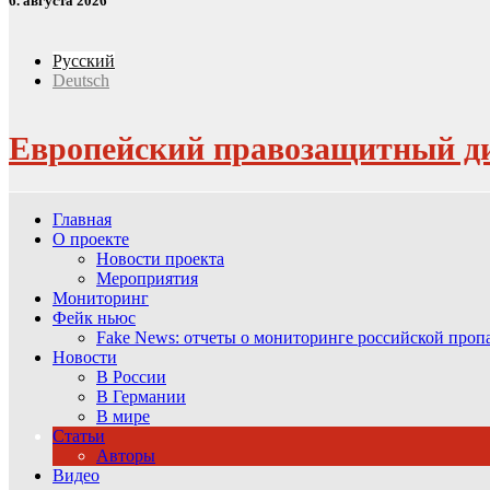
6. августа 2026
Русский
Deutsch
Европейский правозащитный д
Главная
О проекте
Новости проекта
Мероприятия
Мониторинг
Фейк ньюс
Fake News: отчеты о мониторинге российской про
Новости
В России
В Германии
В мире
Статьи
Авторы
Видео