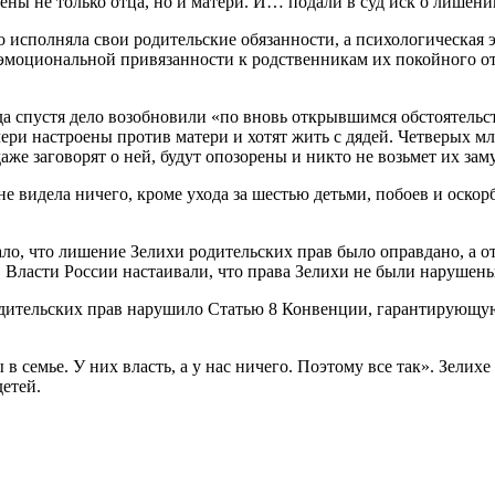
ны не только отца, но и матери. И… подали в суд иск о лишени
 исполняла свои родительские обязанности, а психологическая э
т эмоциональной привязанности к родственникам их покойного от
ода спустя дело возобновили «по вновь открывшимся обстоятельс
чери настроены против матери и хотят жить с дядей. Четверых 
даже заговорят о ней, будут опозорены и никто не возьмет их зам
е видела ничего, кроме ухода за шестью детьми, побоев и оскор
, что лишение Зелихи родительских прав было оправдано, а отк
 Власти России настаивали, что права Зелихи не были нарушен
одительских прав нарушило Статью 8 Конвенции, гарантирующую
 в семье. У них власть, а у нас ничего. Поэтому все так». Зелих
детей.