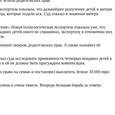
и Зелихи родительских прав.
кспертиза показала, что дальнейшее разлучение детей и матери
ца, которые подали иск. Суд отказал в лишении матери
твам». Новая психологическая экспертиза показала уже, что
младших детей никто не спрашивал, экспертизу в отношении них
уж.
блений свекров, родительских прав. А также назначил ей
аз суда исследовать привязанность четверых младших детей к
ы и ей не должна быть присуждена компенсация.
 право на семью и постановил выплатить Зелихе 30 000 евро
е очень и очень тяжело. Впереди большая борьба за отмену