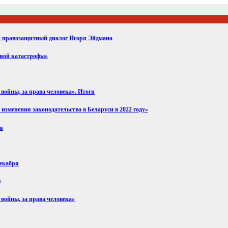
ий правозащитный диалог Игоря Эйдмана
вной катастрофы»
войны, за права человека». Итоги
изменения законодательства в Беларуси в 2022 году»
ря
декабря
я
 войны, за права человека»