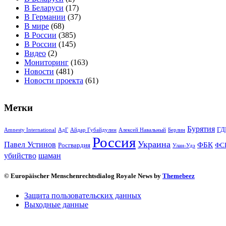
В Беларуси
(17)
В Германии
(37)
В мире
(68)
В России
(385)
В России
(145)
Видео
(2)
Мониторинг
(163)
Новости
(481)
Новости проекта
(61)
Метки
Бурятия
ГД
Amnesty International
АдГ
Айдар Губайдулин
Алексей Навальный
Берлин
Россия
Украина
Павел Устинов
ФБК
Росгвардия
ФС
Улан-Удэ
убийство
шаман
© Europäischer Menschenrechtsdialog Royale News by
Themebeez
Защита пользовательских данных
Выходные данные