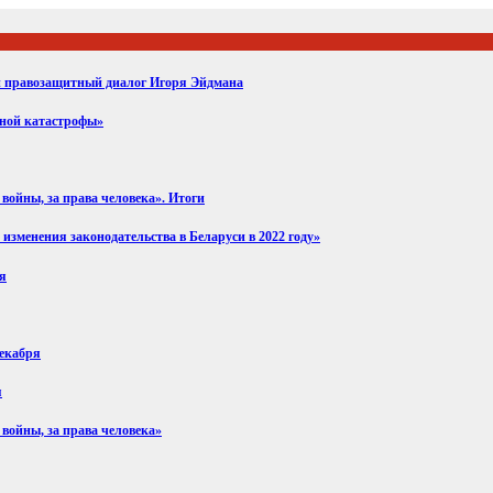
ий правозащитный диалог Игоря Эйдмана
вной катастрофы»
войны, за права человека». Итоги
изменения законодательства в Беларуси в 2022 году»
ря
декабря
я
 войны, за права человека»