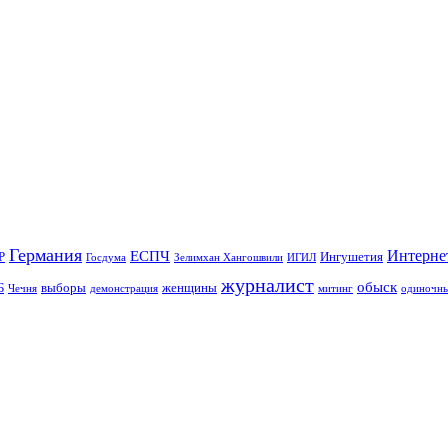
Германия
Интерне
ЕСПЧ
Р
Ингушетия
Госдума
Зелимхан Хангошвили
ИГИЛ
журналист
обыск
Б
выборы
женщины
Чечня
демонстрация
митинг
одиночны