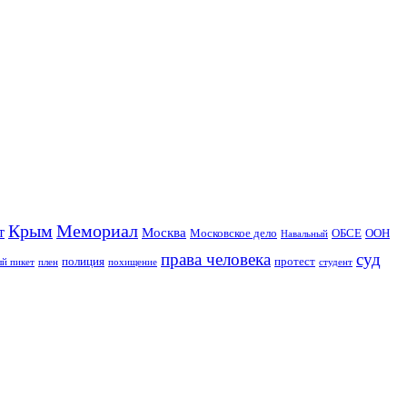
Крым
Мемориал
т
Москва
Московское дело
ОБСЕ
ООН
Навальный
права человека
суд
полиция
протест
й пикет
плен
похищение
студент