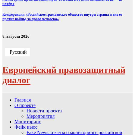
ноября
Конференция «Российское гражданское общество внутри страны и вне ее
против войны, за права человека»
8. августа 2026
Русский
Европейский правозащитный
диалог
Главная
О проекте
Новости проекта
Мероприятия
Мониторинг
Фейк ньюс
Fake News: отчеты о мониторинге российской