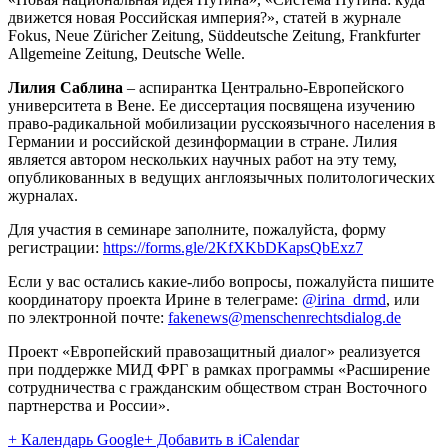
движется новая Российская империя?», статей в журнале
Fokus, Neue Züricher Zeitung, Süddeutsche Zeitung, Frankfurter
Allgemeine Zeitung, Deutsche Welle.
Лилия Саблина
– аспирантка Центрально-Европейского
университета в Вене. Ее диссертация посвящена изучению
право-радикальной мобилизации русскоязычного населения в
Германии и российской дезинформации в стране. Лилия
является автором нескольких научных работ на эту тему,
опубликованных в ведущих англоязычных политологических
журналах.
Для участия в семинаре заполните, пожалуйста, форму
регистрации:
https://forms.gle/2KfXKbDKapsQbExz7
Если у вас остались какие-либо вопросы, пожалуйста пишите
координатору проекта Ирине в телеграме:
@irina_drmd
, или
по электронной почте:
fakenews@menschenrechtsdialog.de
Проект «Европейский правозащитный диалог» реализуется
при поддержке МИД ФРГ в рамках программы «Расширение
сотрудничества с гражданским обществом стран Восточного
партнерства и России».
+ Календарь Google
+ Добавить в iCalendar