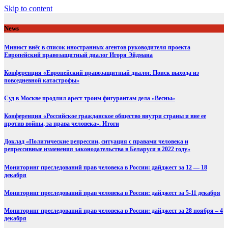
Skip to content
News
Минюст внёс в список иностранных агентов руководителя проекта
Европейский правозащитный диалог Игоря Эйдмана
Конференция «Европейский правозащитный диалог. Поиск выхода из
повседневной катастрофы»
Суд в Москве продлил арест троим фигурантам дела «Весны»
Конференция «Российское гражданское общество внутри страны и вне ее
против войны, за права человека». Итоги
Доклад «Политические репрессии, ситуация с правами человека и
репрессивные изменения законодательства в Беларуси в 2022 году»
Мониторинг преследований прав человека в России: дайджест за 12 — 18
декабря
Мониторинг преследований прав человека в России: дайджест за 5-11 декабря
Мониторинг преследований прав человека в России: дайджест за 28 ноября – 4
декабря