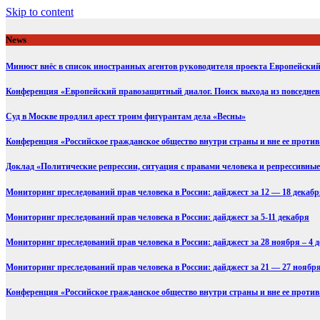
Skip to content
News
Минюст внёс в список иностранных агентов руководителя проекта Европейск
Конференция «Европейский правозащитный диалог. Поиск выхода из повседне
Суд в Москве продлил арест троим фигурантам дела «Весны»
Конференция «Российское гражданское общество внутри страны и вне ее против 
Доклад «Политические репрессии, ситуация с правами человека и репрессивные 
Мониторинг преследований прав человека в России: дайджест за 12 — 18 декаб
Мониторинг преследований прав человека в России: дайджест за 5-11 декабря
Мониторинг преследований прав человека в России: дайджест за 28 ноября – 4 
Мониторинг преследований прав человека в России: дайджест за 21 — 27 ноябр
Конференция «Российское гражданское общество внутри страны и вне ее против