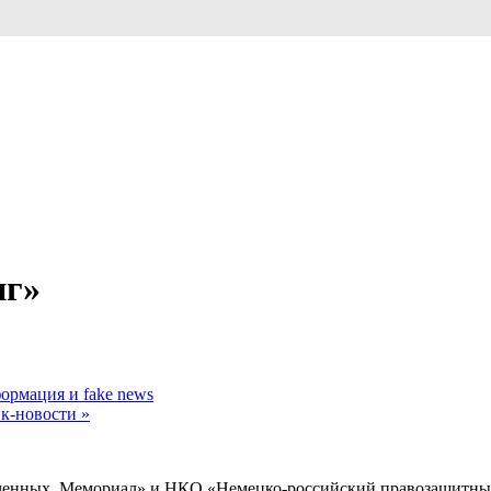
нг»
ормация и fake news
йк-новости
»
енных. Мемориал» и НКО «Немецко-российский правозащитный 