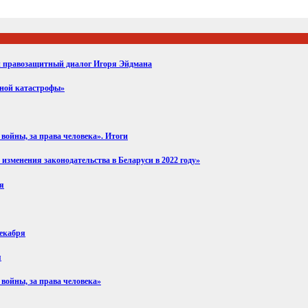
ий правозащитный диалог Игоря Эйдмана
вной катастрофы»
войны, за права человека». Итоги
изменения законодательства в Беларуси в 2022 году»
ря
декабря
я
 войны, за права человека»