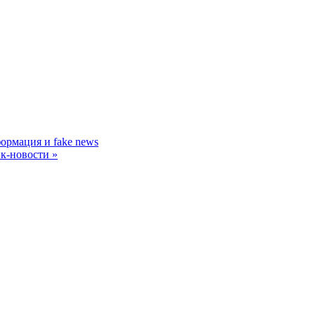
ормация и fake news
йк-новости
»