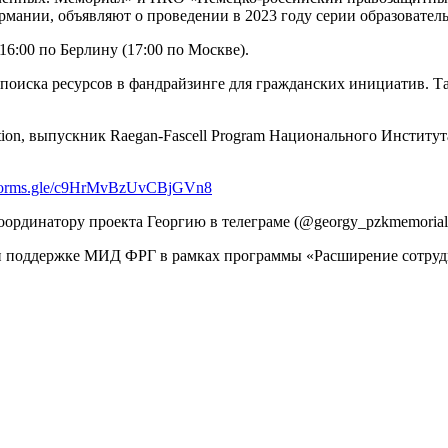
мании, объявляют о проведении в 2023 году серии образовател
6:00 по Берлину (17:00 по Москве).
 поиска ресурсов в фандрайзинге для гражданских инициатив. 
ation, выпускник Raegan-Fascell Program Национального Инстит
//forms.gle/c9HrMvBzUvCBjGVn8
ординатору проекта Георгию в телеграме (@georgy_pzkmemorial) 
и поддержке МИД ФРГ в рамках программы «Расширение сотрудн