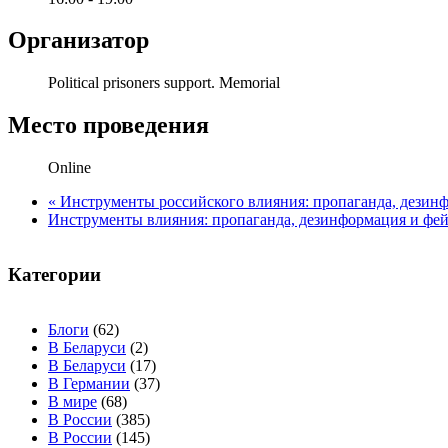
Организатор
Political prisoners support. Memorial
Место проведения
Online
«
Инструменты российского влияния: пропаганда, дезинф
Инструменты влияния: пропаганда, дезинформация и фе
Категории
Блоги
(62)
В Беларуси
(2)
В Беларуси
(17)
В Германии
(37)
В мире
(68)
В России
(385)
В России
(145)