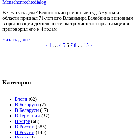
Menschenrechtedialog
В чём суть дела? Белогорский районный суд Амурской
области признал 71-летнего Владимира Балабкина виновным
в организации деятельности экстремистской организации и
приговорил его к 4 годам
Читать далее
Навигация
«
1
…
4
5
6
7
8
…
15
»
по
записям
Категории
Блоги
(62)
В Беларуси
(2)
В Беларуси
(17)
В Германии
(37)
В мире
(68)
В России
(385)
В России
(145)
Видео
(2)