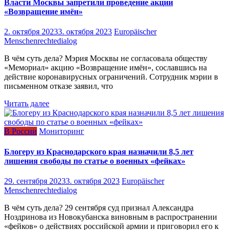
Власти Москвы запретили проведение акции
«Возвращение имён»
2. октября 2023
3. октября 2023
Europäischer
Menschenrechtedialog
В чём суть дела? Мэрия Москвы не согласовала обществу
«Мемориал» акцию «Возвращение имён», сославшись на
действие коронавирусных ограничений. Сотрудник мэрии в
письменном отказе заявил, что
Читать далее
В России
Мониторинг
Блогеру из Краснодарского края назначили 8,5 лет
лишения свободы по статье о военных «фейках»
29. сентября 2023
3. октября 2023
Europäischer
Menschenrechtedialog
В чём суть дела? 29 сентября суд признал Александра
Ноздринова из Новокубанска виновным в распространении
«фейков» о действиях российской армии и приговорил его к