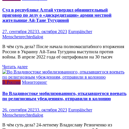
Суд в республике Алтай утвердил обвинительный
приговор по делу о «дискредитации» армии местной
жительнице Ай-Тане Тугудиной
27. сентября 2023
3. октября 2023
Europäischer
Menschenrechtedialog
В чём суть дела? После начала полномасштабного вторжения
России в Украину Ай-Тана Тугудина выступила против
войны. В апреле 2022 года её оштрафовали на 30 тысяч
Читать далее
В России
Мониторинг
Во Владивостоке мобилизованного, отказавшегося воевать
по религиозным убеждениям, отправили в колонию
26. сентября 2023
3. октября 2023
Europäischer
Menschenrechtedialog
В чём суть дела? 24-летнему Владиславу Резниченко из