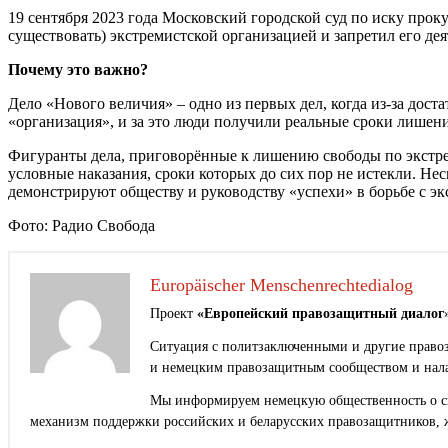
19 сентября 2023 года Московский городской суд по иску прок
существовать) экстремистской организацией и запретил его дея
Почему это важно?
Дело «Нового величия» – одно из первых дел, когда из-за дос
«организация», и за это люди получили реальные сроки лишен
Фигуранты дела, приговорённые к лишению свободы по экстре
условные наказания, сроки которых до сих пор не истекли. Нес
демонстрируют обществу и руководству «успехи» в борьбе с э
Фото: Радио Свобода
Europäischer Menschenrechtedialog
Проект
«Европейский правозащитный диалог
Ситуация с политзаключенными и другие правоз
и немецким правозащитным сообществом и нала
Мы информируем немецкую общественность о сит
механизм поддержки российских и беларусских правозащитников, 