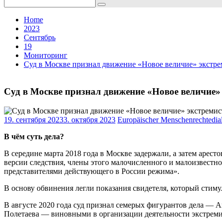
Search
for:
Home
2023
Сентябрь
19
Мониторинг
Суд в Москве признал движение «Новое величие» экстре
Суд в Москве признал движение «Новое величие»
19. сентября 2023
3. октября 2023
Europäischer Menschenrechtedia
В чём суть дела?
В середине марта 2018 года в Москве задержали, а затем арес
версии следствия, члены этого малочисленного и малоизвестн
представителями действующего в России режима».
В основу обвинения легли показания свидетеля, который стиму
В августе 2020 года суд признал семерых фигурантов дела —
Полетаева — виновными в организации деятельности экстремис