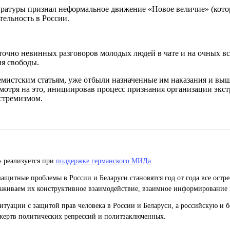
уратуры признал неформальное движение «Новое величие» (котор
тельность в России.
таточно невинных разговоров молодых людей в чате и на очных 
ия свободы.
мистским статьям, уже отбыли назначенные им наказания и выш
мотря на это, инициировав процесс признания организации экстр
кстремизмом.
» реализуется при
поддержке германского МИДа
.
ащитные проблемы в России и Беларуси становятся год от года все остр
живаем их конструктивное взаимодействие, взаимное информирование 
уации с защитой прав человека в России и Беларуси, а российскую и б
жертв политических репрессий и политзаключенных.