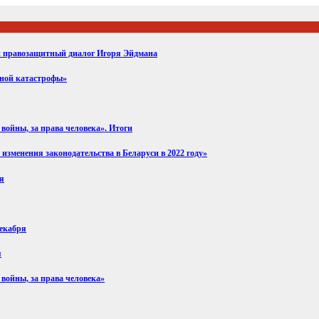
ий правозащитный диалог Игоря Эйдмана
вной катастрофы»
войны, за права человека». Итоги
изменения законодательства в Беларуси в 2022 году»
ря
декабря
я
 войны, за права человека»