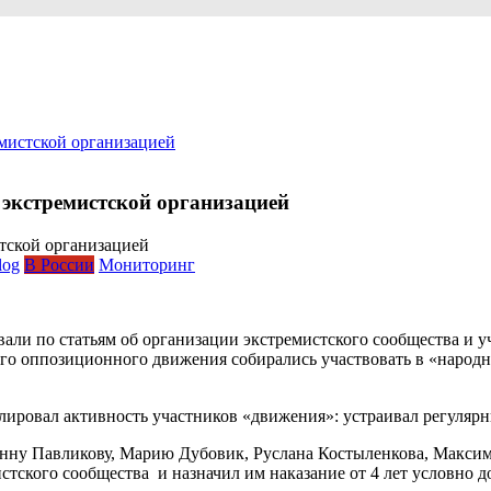
мистской организацией
 экстремистской организацией
log
В России
Мониторинг
товали по статьям об организации экстремистского сообщества и
ого оппозиционного движения собирались участвовать в «народ
лировал активность участников «движения»: устраивал регулярн
 Анну Павликову, Марию Дубовик, Руслана Костыленкова, Макси
тского сообщества и назначил им наказание от 4 лет условно д