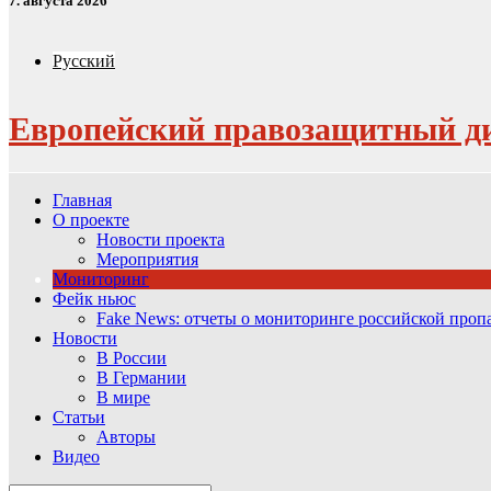
7. августа 2026
Русский
Европейский правозащитный д
Главная
О проекте
Новости проекта
Мероприятия
Мониторинг
Фейк ньюс
Fake News: отчеты о мониторинге российской про
Новости
В России
В Германии
В мире
Статьи
Авторы
Видео