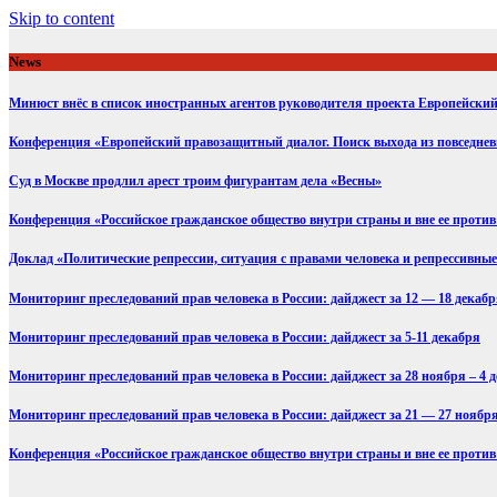
Skip to content
News
Минюст внёс в список иностранных агентов руководителя проекта Европейск
Конференция «Европейский правозащитный диалог. Поиск выхода из повседне
Суд в Москве продлил арест троим фигурантам дела «Весны»
Конференция «Российское гражданское общество внутри страны и вне ее против 
Доклад «Политические репрессии, ситуация с правами человека и репрессивные 
Мониторинг преследований прав человека в России: дайджест за 12 — 18 декаб
Мониторинг преследований прав человека в России: дайджест за 5-11 декабря
Мониторинг преследований прав человека в России: дайджест за 28 ноября – 4 
Мониторинг преследований прав человека в России: дайджест за 21 — 27 ноябр
Конференция «Российское гражданское общество внутри страны и вне ее против