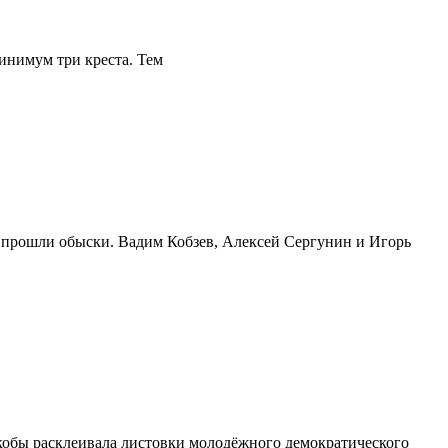
минимум три креста. Тем
, прошли обыски. Вадим Кобзев, Алексей Сергунин и Игорь
 якобы расклеивала листовки молодёжного демократического