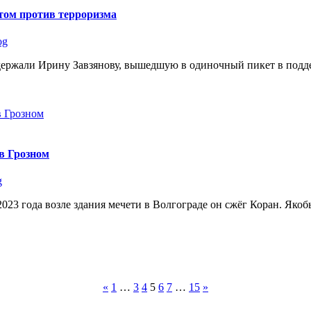
том против терроризма
og
адержали Ирину Завзянову, вышедшую в одиночный пикет в подд
 в Грозном
g
023 года возле здания мечети в Волгограде он сжёг Коран. Яко
«
1
…
3
4
5
6
7
…
15
»