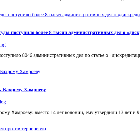
суды поступило более 8 тысяч административных дел о «дис
log
оступило 8046 административных дел по статье о «дискредитац
ку Бахрому Хамроеву
log
ому Хамроеву: вместо 14 лет колонии, ему утвердили 13 лет и 