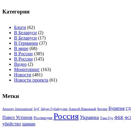
Категории
Блоги
(62)
В Беларуси
(2)
В Беларуси
(17)
В Германии
(37)
В мире
(68)
В России
(385)
В России
(145)
Видео
(2)
Мониторинг
(163)
Новости
(481)
Новости проекта
(61)
Метки
Бурятия
ГД
Amnesty International
АдГ
Айдар Губайдулин
Алексей Навальный
Берлин
Россия
Украина
Павел Устинов
ФБК
Росгвардия
ФС
Улан-Удэ
убийство
шаман