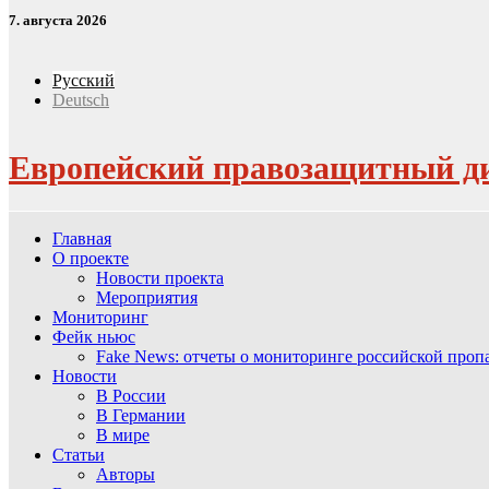
7. августа 2026
Русский
Deutsch
Европейский правозащитный д
Главная
О проекте
Новости проекта
Мероприятия
Мониторинг
Фейк ньюс
Fake News: отчеты о мониторинге российской про
Новости
В России
В Германии
В мире
Статьи
Авторы