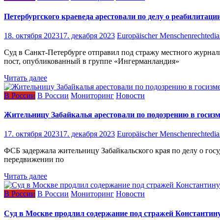
Петербургского краеведа арестовали по делу о реабилитаци
18. октября 2023
17. декабря 2023
Europäischer Menschenrechtedia
Суд в Санкт-Петербурге отправил под стражу местного журна
пост, опубликованный в группе «Ингерманландия»
Читать далее
В России
В России
Мониторинг
Новости
Жительницу Забайкалья арестовали по подозрению в госизм
17. октября 2023
17. декабря 2023
Europäischer Menschenrechtedia
ФСБ задержала жительницу Забайкальского края по делу о госу
передвижении по
Читать далее
В России
В России
Мониторинг
Новости
Суд в Москве продлил содержание под стражей Константину