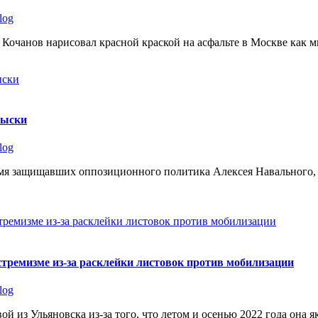
log
н Кочанов нарисовал красной краской на асфальте в Москве как 
быски
log
время защищавших оппозиционного политика Алексея Навального
тремизме из-за расклейки листовок против мобилизации
log
й из Ульяновска из-за того, что летом и осенью 2022 года она