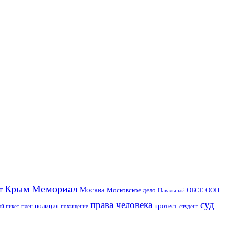
Крым
Мемориал
т
Москва
Московское дело
ОБСЕ
ООН
Навальный
права человека
суд
полиция
протест
й пикет
плен
похищение
студент