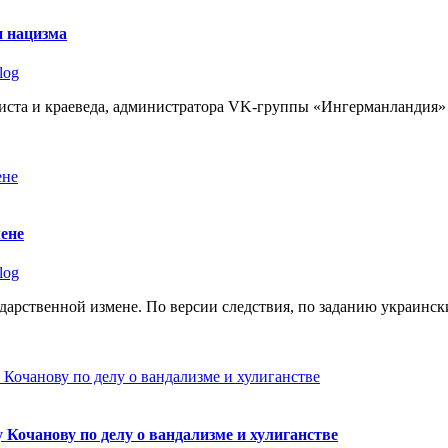
и нацизма
log
листа и краеведа, администратора VK-группы «Ингерманландия»
ене
log
дарственной измене. По версии следствия, по заданию украинск
 Кочанову по делу о вандализме и хулиганстве