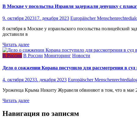
В Москве у посольства Израиля задержали девушку с плака
9. октября 2023
17. декабря 2023
Europäischer Menschenrechtedial
8 октября в Москве у израильского посольства полицейский з
доставили в
Читать далее
В России
В России
Мониторинг
Новости
Дело о сожжении Корана поступило для рассмотрения в суд
4. октября 2023
3. декабря 2023
Europäischer Menschenrechtedialo
Уроженца Крыма Никиту Журавеля обвиняют в том, что в мае 2
Читать далее
Навигация по записям