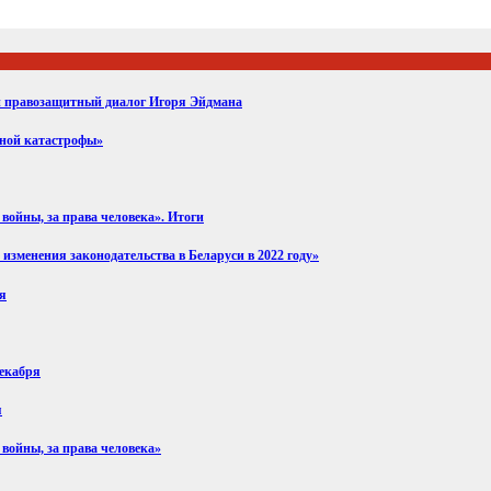
ий правозащитный диалог Игоря Эйдмана
вной катастрофы»
войны, за права человека». Итоги
изменения законодательства в Беларуси в 2022 году»
ря
декабря
я
 войны, за права человека»