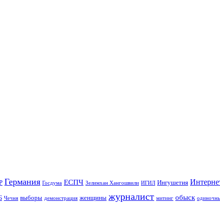
Германия
Интерне
ЕСПЧ
Р
Ингушетия
Госдума
Зелимхан Хангошвили
ИГИЛ
журналист
обыск
Б
выборы
женщины
Чечня
демонстрация
митинг
одиночны