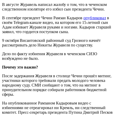
В августе Журавель написал жалобу о том, что в чеченском
следственном изоляторе его избил сын президента Чечни.
В сентябре президент Чечни Рамзан Кадыров
опубликовал
в
своём Telegram-канале видео, на котором его 15-летний сын
Адам избивает Журавеля руками и ногами. Кадыров старший
заявил, что гордится поступком сына.
9 октября Висаитовский районный суд Грозного начнёт
рассматривать дело Никиты Журавеля по существу.
Дело по факту избиения Журавеля в чеченском СИЗО
возбуждено не было.
Почему это важно?
После задержания Журавеля в столице Чечни прошёл митинг,
участники которого требовали предать молодого человека
народному суду. СМИ сообщают о том, что на митинг в
принудительном порядке собирали работников бюджетной
сферы.
На опубликованное Рамзаном Кадыровым видео с
избиениями не отреагировал ни Кремль, ни следственный
комитет. Пресс-секретарь президента Путина Дмитрий Песков