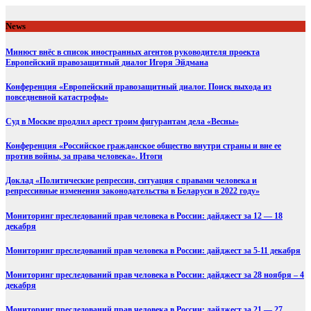
Skip
to
News
content
Минюст внёс в список иностранных агентов руководителя проекта
Европейский правозащитный диалог Игоря Эйдмана
Конференция «Европейский правозащитный диалог. Поиск выхода из
повседневной катастрофы»
Суд в Москве продлил арест троим фигурантам дела «Весны»
Конференция «Российское гражданское общество внутри страны и вне ее
против войны, за права человека». Итоги
Доклад «Политические репрессии, ситуация с правами человека и
репрессивные изменения законодательства в Беларуси в 2022 году»
Мониторинг преследований прав человека в России: дайджест за 12 — 18
декабря
Мониторинг преследований прав человека в России: дайджест за 5-11 декабря
Мониторинг преследований прав человека в России: дайджест за 28 ноября – 4
декабря
Мониторинг преследований прав человека в России: дайджест за 21 — 27