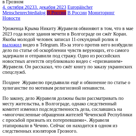
4. октября 2023
3. декабря 2023
Europäischer
Menschenrechtedialog
В России
В России
Мониторинг
Новости
Уроженца Крыма Никиту Журавеля обвиняют в том, что в мае
2023 года возле здания мечети в Волгограде он сжёг Коран.
Якобы молодой человек записал 11-секундный ролик и
выложил
видео в Telegram. Из-за этого против него возбудили
дело по статье об оскорблении чувств верующих, его самого
задержали и отправили под стражу. Одно из российских
новостных агентств опубликовало видео с «признанием»
Журавеля. Он рассказал, что сжёг книгу по заказу украинских
спецслужб.
Позднее Журавелю предъявили ещё и обвинение по статье о
хулиганстве по мотивам религиозной ненависти.
По закону, дело Журавеля должны были рассматривать по
месту жительства, в Волгограде, однако следственный
комитет изменил подследственность дела, сославшись на
«многочисленные обращения жителей Чеченской Республики
с просьбой признать их потерпевшими». Журавеля
этапировали в Чечню. Сейчас он находится в одном из
следственных изоляторов Грозного.