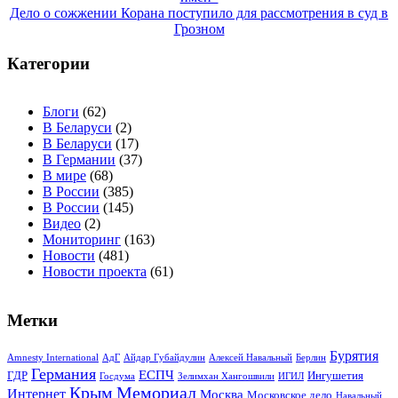
по
Дело о сожжении Корана поступило для рассмотрения в суд в
записям
Грозном
Категории
Блоги
(62)
В Беларуси
(2)
В Беларуси
(17)
В Германии
(37)
В мире
(68)
В России
(385)
В России
(145)
Видео
(2)
Мониторинг
(163)
Новости
(481)
Новости проекта
(61)
Метки
Бурятия
Amnesty International
АдГ
Айдар Губайдулин
Алексей Навальный
Берлин
Германия
ЕСПЧ
ГДР
Ингушетия
Госдума
Зелимхан Хангошвили
ИГИЛ
Крым
Мемориал
Интернет
Москва
Московское дело
Навальный