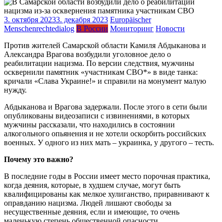
3. октября 2023
3. декабря 2023
Europäischer
Menschenrechtedialog
В России
Мониторинг
Новости
Против жителей Самарской области Камиля Абдыканова и
Александра Врагова возбудили уголовное дело о
реабилитации нацизма. По версии следствия, мужчины
осквернили памятник «участникам СВО*» в виде танка:
кричали «Слава Украине!» и справили на монумент малую
нужду.
Абдыканова и Врагова задержали. После этого в сети были
опубликованы видеозаписи с извинениями, в которых
мужчины рассказали, что находились в состоянии
алкогольного опьянения и не хотели оскорбить российских
военных. У одного из них мать – украинка, у другого – тесть.
Почему это важно?
В последние годы в России имеет место порочная практика,
когда деяния, которые, в худшем случае, могут быть
квалифицированы как мелкое хулиганство, приравнивают к
оправданию нацизма. Людей лишают свободы за
несущественные деяния, если и имеющие, то очень
маленькую степень общественной опасности.