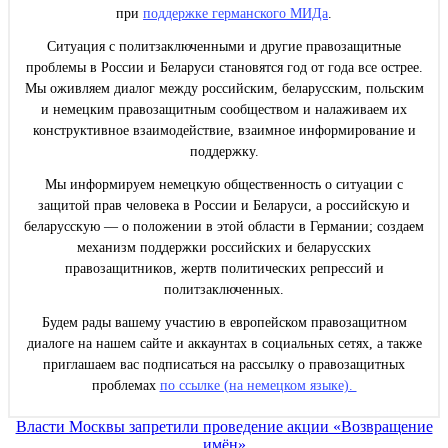
при
поддержке германского МИДа
.
Ситуация с политзаключенными и другие правозащитные
проблемы в России и Беларуси становятся год от года все острее.
Мы оживляем диалог между российским, беларусским, польским
и немецким правозащитным сообществом и налаживаем их
конструктивное взаимодействие, взаимное информирование и
поддержку.
Мы информируем немецкую общественность о ситуации с
защитой прав человека в России и Беларуси, а российскую и
беларусскую — о положении в этой области в Германии; создаем
механизм поддержки российских и беларусских
правозащитников, жертв политических репрессий и
политзаключенных.
Будем рады вашему участию в европейском правозащитном
диалоге на нашем сайте и аккаунтах в социальных сетях, а также
приглашаем вас подписаться на рассылку о правозащитных
проблемах
по ссылке (на немецком языке).
Навигация
Власти Москвы запретили проведение акции «Возвращение
имён»