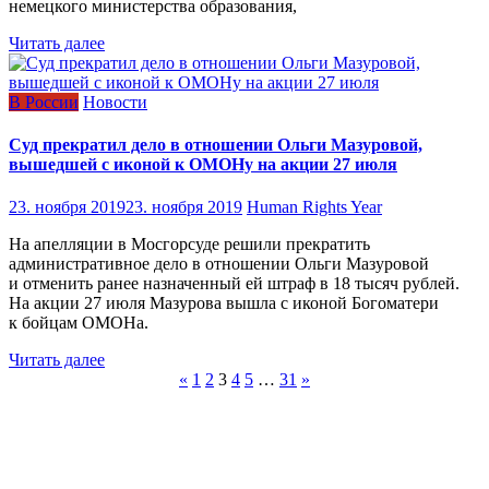
немецкого министерства образования,
Читать далее
В России
Новости
Суд прекратил дело в отношении Ольги Мазуровой,
вышедшей с иконой к ОМОНу на акции 27 июля
23. ноября 2019
23. ноября 2019
Human Rights Year
На апелляции в Мосгорсуде решили прекратить
административное дело в отношении Ольги Мазуровой
и отменить ранее назначенный ей штраф в 18 тысяч рублей.
На акции 27 июля Мазурова вышла с иконой Богоматери
к бойцам ОМОНа.
Читать далее
Навигация
«
1
2
3
4
5
…
31
»
по
записям