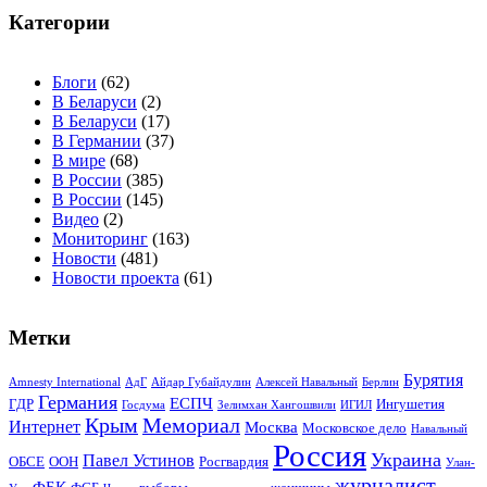
Категории
Блоги
(62)
В Беларуси
(2)
В Беларуси
(17)
В Германии
(37)
В мире
(68)
В России
(385)
В России
(145)
Видео
(2)
Мониторинг
(163)
Новости
(481)
Новости проекта
(61)
Метки
Бурятия
Amnesty International
АдГ
Айдар Губайдулин
Алексей Навальный
Берлин
Германия
ЕСПЧ
ГДР
Ингушетия
Госдума
Зелимхан Хангошвили
ИГИЛ
Крым
Мемориал
Интернет
Москва
Московское дело
Навальный
Россия
Украина
Павел Устинов
ОБСЕ
ООН
Росгвардия
Улан-
журналист