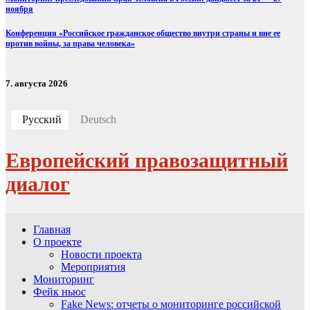
ноября
Конференция «Российское гражданское общество внутри страны и вне ее
против войны, за права человека»
7. августа 2026
Русский
Deutsch
Европейский правозащитный
диалог
Главная
О проекте
Новости проекта
Мероприятия
Мониторинг
Фейк ньюс
Fake News: отчеты о мониторинге российской