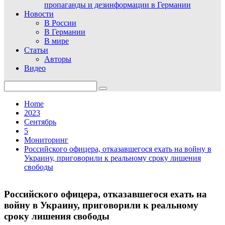
пропаганды и дезинформации в Германии
Новости
В России
В Германии
В мире
Статьи
Авторы
Видео
Search
for:
Home
2023
Сентябрь
5
Мониторинг
Российского офицера, отказавшегося ехать на войну в
Украину, приговорили к реальному сроку лишения
свободы
Российского офицера, отказавшегося ехать на
войну в Украину, приговорили к реальному
сроку лишения свободы