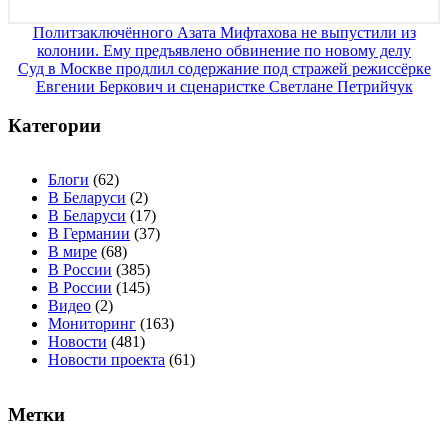
Навигация
Политзаключённого Азата Мифтахова не выпустили из
колонии. Ему предъявлено обвинение по новому делу
по
Суд в Москве продлил содержание под стражей режиссёрке
записям
Евгении Беркович и сценаристке Светлане Петрийчук
Категории
Блоги
(62)
В Беларуси
(2)
В Беларуси
(17)
В Германии
(37)
В мире
(68)
В России
(385)
В России
(145)
Видео
(2)
Мониторинг
(163)
Новости
(481)
Новости проекта
(61)
Метки