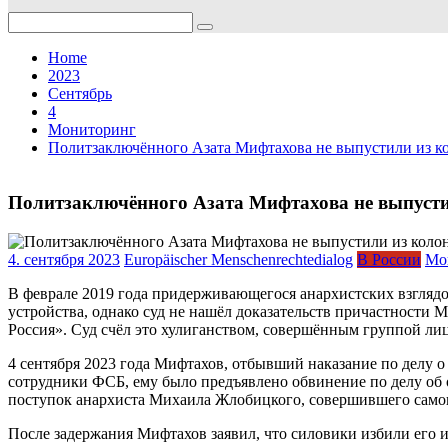
Search
for:
Home
2023
Сентябрь
4
Мониторинг
Политзаключённого Азата Мифтахова не выпустили из ко
Политзаключённого Азата Мифтахова не выпустил
4. сентября 2023
Europäischer Menschenrechtedialog
В России
Мо
В феврале 2019 года придерживающегося анархистских взглядо
устройства, однако суд не нашёл доказательств причастности 
Россия». Суд счёл это хулиганством, совершённым группой ли
4 сентября 2023 года Мифтахов, отбывший наказание по делу 
сотрудники ФСБ, ему было предъявлено обвинение по делу об 
поступок анархиста Михаила Жлобицкого, совершившего самоп
После задержания Мифтахов заявил, что силовики избили его и