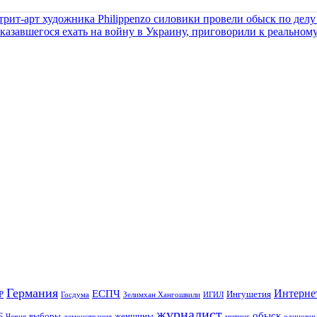
трит-арт художника Philippenzo силовики провели обыск по делу
тказавшегося ехать на войну в Украину, приговорили к реальном
Германия
Интерне
ЕСПЧ
Р
Ингушетия
Госдума
Зелимхан Хангошвили
ИГИЛ
журналист
обыск
Б
выборы
женщины
Чечня
демонстрация
митинг
одиночны