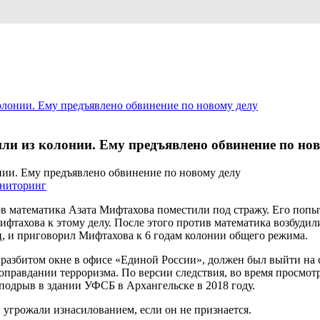
лонии. Ему предъявлено обвинение по новому делу
и из колонии. Ему предъявлено обвинение по нов
ниторинг
в математика Азата Мифтахова поместили под стражу. Его попы
Мифтахова к этому делу. После этого против математика возбуди
ц, и приговорил Мифтахова к 6 годам колонии общего режима.
о разбитом окне в офисе «Единой России», должен был выйти на
оправдании терроризма. По версии следствия, во время просмот
одрыв в здании УФСБ в Архангельске в 2018 году.
 угрожали изнасилованием, если он не признается.