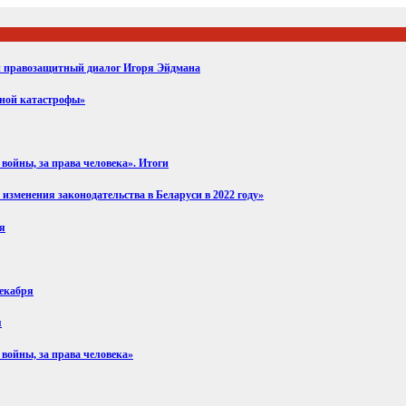
ий правозащитный диалог Игоря Эйдмана
вной катастрофы»
войны, за права человека». Итоги
изменения законодательства в Беларуси в 2022 году»
ря
декабря
я
 войны, за права человека»