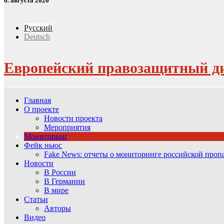
6. августа 2026
Русский
Deutsch
Европейский правозащитный д
Главная
О проекте
Новости проекта
Мероприятия
Мониторинг
Фейк ньюс
Fake News: отчеты о мониторинге российской про
Новости
В России
В Германии
В мире
Статьи
Авторы
Видео