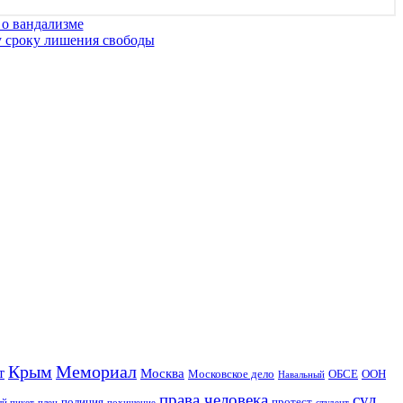
 о вандализме
у сроку лишения свободы
Крым
Мемориал
т
Москва
Московское дело
ОБСЕ
ООН
Навальный
права человека
суд
полиция
протест
й пикет
плен
похищение
студент