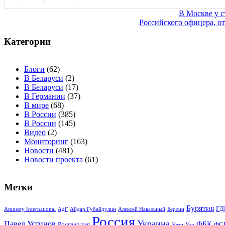
Навигация
В Москве у с
Российского офицера, о
по
записям
Категории
Блоги
(62)
В Беларуси
(2)
В Беларуси
(17)
В Германии
(37)
В мире
(68)
В России
(385)
В России
(145)
Видео
(2)
Мониторинг
(163)
Новости
(481)
Новости проекта
(61)
Метки
Бурятия
ГД
Amnesty International
АдГ
Айдар Губайдулин
Алексей Навальный
Берлин
Россия
Украина
Павел Устинов
ФБК
Росгвардия
ФС
Улан-Удэ