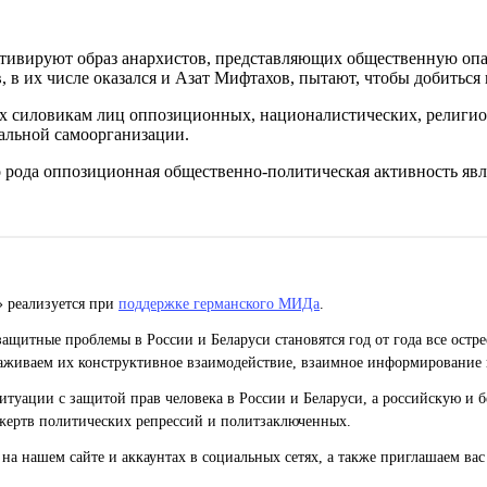
ьтивируют образ анархистов, представляющих общественную опа
 в их числе оказался и Азат Мифтахов, пытают, чтобы добиться
силовикам лиц оппозиционных, националистических, религиозны
альной самоорганизации.
 рода оппозиционная общественно-политическая активность являе
» реализуется при
поддержке германского МИДа
.
ащитные проблемы в России и Беларуси становятся год от года все остр
живаем их конструктивное взаимодействие, взаимное информирование 
уации с защитой прав человека в России и Беларуси, а российскую и б
жертв политических репрессий и политзаключенных.
на нашем сайте и аккаунтах в социальных сетях, а также приглашаем ва