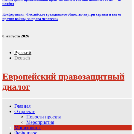
ноября
Конференция «Российское гражданское общество внутри страны и вне ее
против войны, за права человека»
8. августа 2026
Русский
Deutsch
Европейский правозащитный
диалог
Главная
О проекте
Новости проекта
Мероприятия
Мониторинг
Фейк ньюс