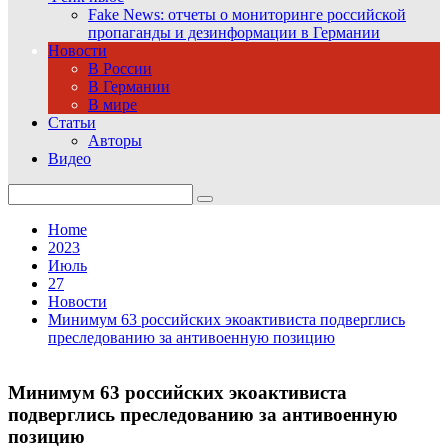
Fake News: отчеты о мониторинге российской
пропаганды и дезинформации в Германии
Новости
В России
В Германии
В мире
Статьи
Авторы
Видео
Search
for:
Home
2023
Июль
27
Новости
Минимум 63 российских экоактивиста подверглись
преследованию за антивоенную позицию
Минимум 63 российских экоактивиста
подверглись преследованию за антивоенную
позицию