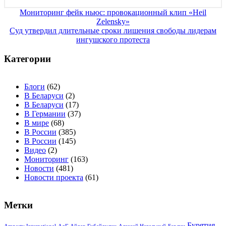
Навигация
Мониторинг фейк ньюс: провокационный клип «Heil
Zelensky»
по
Суд утвердил длительные сроки лишения свободы лидерам
записям
ингушского протеста
Категории
Блоги
(62)
В Беларуси
(2)
В Беларуси
(17)
В Германии
(37)
В мире
(68)
В России
(385)
В России
(145)
Видео
(2)
Мониторинг
(163)
Новости
(481)
Новости проекта
(61)
Метки
Бурятия