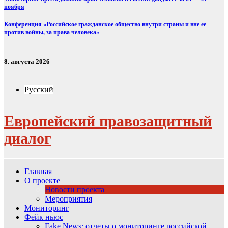
ноября
Конференция «Российское гражданское общество внутри страны и вне ее
против войны, за права человека»
8. августа 2026
Русский
Европейский правозащитный
диалог
Главная
О проекте
Новости проекта
Мероприятия
Мониторинг
Фейк ньюс
Fake News: отчеты о мониторинге российской