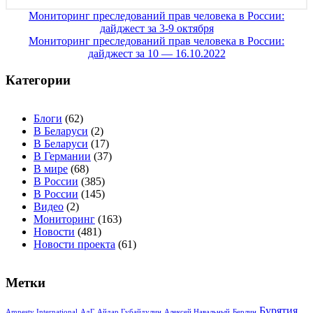
Навигация
Мониторинг преследований прав человека в России:
дайджест за 3-9 октября
по
Мониторинг преследований прав человека в России:
записям
дайджест за 10 — 16.10.2022
Категории
Блоги
(62)
В Беларуси
(2)
В Беларуси
(17)
В Германии
(37)
В мире
(68)
В России
(385)
В России
(145)
Видео
(2)
Мониторинг
(163)
Новости
(481)
Новости проекта
(61)
Метки
Бурятия
Amnesty International
АдГ
Айдар Губайдулин
Алексей Навальный
Берлин