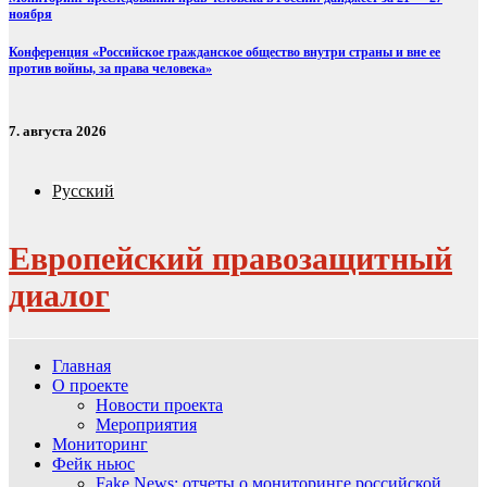
ноября
Конференция «Российское гражданское общество внутри страны и вне ее
против войны, за права человека»
7. августа 2026
Русский
Европейский правозащитный
диалог
Главная
О проекте
Новости проекта
Мероприятия
Мониторинг
Фейк ньюс
Fake News: отчеты о мониторинге российской