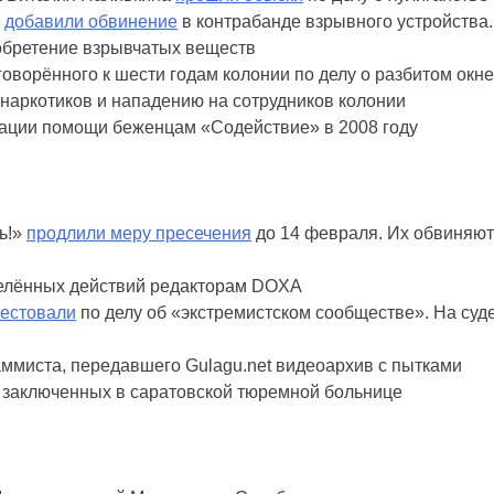
а
добавили обвинение
в контрабанде взрывного устройства
обретение взрывчатых веществ
оворённого к шести годам колонии по делу о разбитом окн
 наркотиков и нападению на сотрудников колонии
ации помощи беженцам «Содействие» в 2008 году
ь!»
продлили меру пресечения
до 14 февраля. Их обвиняют
елённых действий редакторам DOXA
естовали
по делу об «экстремистском сообществе». На суде
ммиста, передавшего Gulagu.net видеоархив с пытками
 заключенных в саратовской тюремной больнице