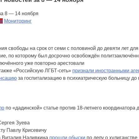
ии
Мониторинг
ия свободы на срок от семи с половиной до девяти лет дл
е, по которому был досрочно освобождён политзаключённы
ключённого уже повторно арестовали
 также «Российскую ЛГБТ-сеть»
признали иностранными аге
енсацию
за госпитализацию в психиатрическую больницу до 
ло
по «дадинской» статье против 18-летнего координатора 
Сергея Зуева
ту Павлу Крисевичу
а Виталия Наливкина
прошли обыски
по делу о хулиганстве