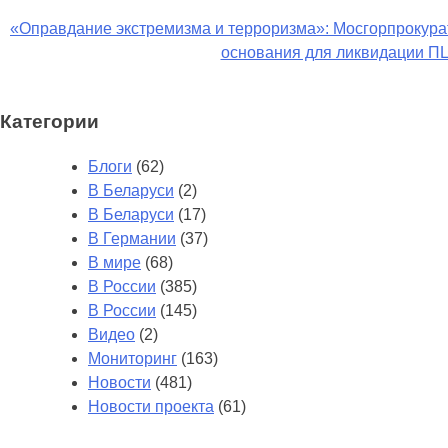
Навигация
«Оправдание экстремизма и терроризма»: Мосгорпрокур
основания для ликвидации П
по
записям
Категории
Блоги
(62)
В Беларуси
(2)
В Беларуси
(17)
В Германии
(37)
В мире
(68)
В России
(385)
В России
(145)
Видео
(2)
Мониторинг
(163)
Новости
(481)
Новости проекта
(61)