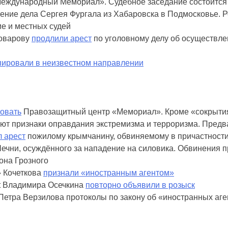
еждународный Мемориал». Судебное заседание состоится
ение дела Сергея Фургала из Хабаровска в Подмосковье. Р
е и местных судей
воварову
продлили арест
по уголовному делу об осуществле
пировали в неизвестном направлении
овать
Правозащитный центр «Мемориал». Кроме «сокрыти
уют признаки оправдания экстремизма и терроризма. Предв
 арест
пожилому крымчанину, обвиняемому в причастности
чни, осуждённого за нападение на силовика. Обвинения пр
она Грозного
» Кочеткова
признали «иностранным агентом»
et Владимира Осечкина
повторно объявили в розыск
етра Верзилова протоколы по закону об «иностранных аге