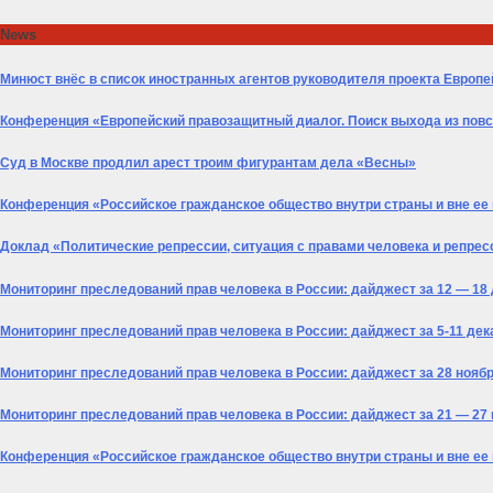
Skip
News
to
content
Минюст внёс в список иностранных агентов руководителя проекта Европ
Конференция «Европейский правозащитный диалог. Поиск выхода из пов
Суд в Москве продлил арест троим фигурантам дела «Весны»
Конференция «Российское гражданское общество внутри страны и вне ее п
Доклад «Политические репрессии, ситуация с правами человека и репрес
Мониторинг преследований прав человека в России: дайджест за 12 — 18
Мониторинг преследований прав человека в России: дайджест за 5-11 дек
Мониторинг преследований прав человека в России: дайджест за 28 ноябр
Мониторинг преследований прав человека в России: дайджест за 21 — 27
Конференция «Российское гражданское общество внутри страны и вне ее 