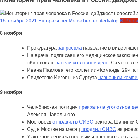
16. ноября 2021
Europäischer Menschenrechtedialog
В Росс
8 ноября
Прокуратура
запросила
наказание в виде лишен
На врача, подписавшего медицинское заключени
«Киргизия»,
завели уголовное дело
. Самого за
Ивана Павлова, его коллег из «Команды 29», а
Свидетелю Иеговы из Сургута
назначили комп
9 ноября
Челябинская полиция
прекратила уголовное де
Алексея Навального
Мосгорсуд
отправил в СИЗО
ректора Шанинки 
Суд в Москве на месяц
продлил СИЗО
акционис
У актеров сериала про вымышленного депутат