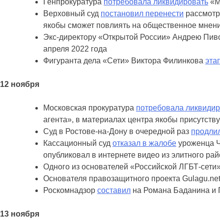
Генпрокуратура
потребовала ликвидировать
«М
Верховный суд
постановил перенести
рассмотр
якобы сможет повлиять на общественное мнени
Экс-директору «Открытой России» Андрею Пи
апреля 2022 года
Фигуранта дела «Сети» Виктора Филинкова
эта
12 ноября
Московская прокуратура
потребовала ликвидир
агента», в материалах центра якобы присутств
Суд в Ростове-на-Дону в очередной раз
продлил
Кассационный суд
отказал в жалобе
уроженца Че
опубликовал в интернете видео из элитного рай
Одного из основателей «Российской ЛГБТ‑сети
Основателя правозащитного проекта Gulagu.n
Роскомнадзор
составил
на Романа Баданина и П
13 ноября