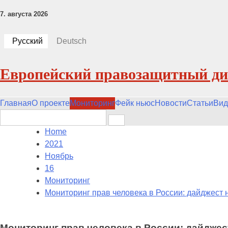
7. августа 2026
Русский
Deutsch
Европейский правозащитный ди
Главная
О проекте
Мониторинг
Фейк ньюс
Новости
Статьи
Вид
Search
for:
Home
2021
Ноябрь
16
Мониторинг
Мониторинг прав человека в России: дайджест 
Мониторинг прав человека в России: дайджес