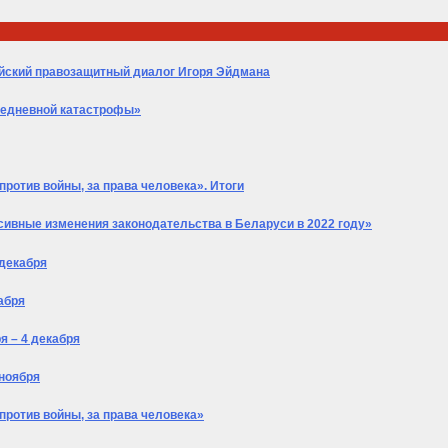
ейский правозащитный диалог Игоря Эйдмана
седневной катастрофы»
ротив войны, за права человека». Итоги
сивные изменения законодательства в Беларуси в 2022 году»
 декабря
абря
я – 4 декабря
 ноября
против войны, за права человека»