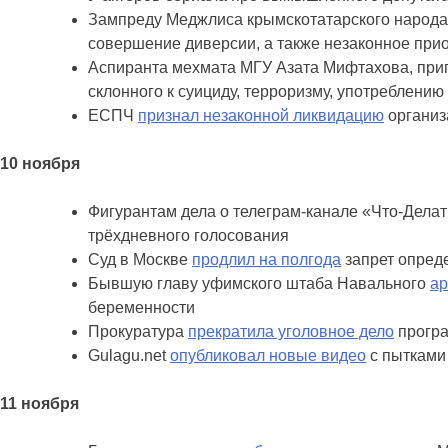
Зампреду Меджлиса крымскотатарского народ
совершение диверсии, а также незаконное при
Аспиранта мехмата МГУ Азата Мифтахова, приг
склонного к суициду, терроризму, употреблению
ЕСПЧ
признал незаконной ликвидацию
организ
10 ноября
Фигурантам дела о телеграм-канале «Что-Делат
трёхдневного голосования
Суд в Москве
продлил на полгода
запрет опред
Бывшую главу уфимского штаба Навального
ар
беременности
Прокуратура
прекратила уголовное дело
програ
Gulagu.net
опубликовал новые видео
с пытками
11 ноября