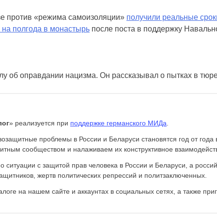
азе против «режима самоизоляции»
получили реальные срок
 на полгода в монастырь
после поста в поддержку Навальн
лу об оправдании нацизма. Он рассказывал о пытках в тюр
лог
» реализуется при
поддержке германского МИДа
.
озащитные проблемы в России и Беларуси становятся год от года 
итным сообществом и налаживаем их конструктивное взаимодейст
итуации с защитой прав человека в России и Беларуси, а россий
ащитников, жертв политических репрессий и политзаключенных.
оге на нашем сайте и аккаунтах в социальных сетях, а также при