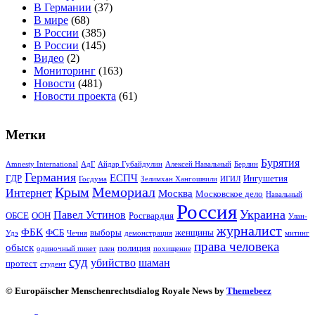
В Германии
(37)
В мире
(68)
В России
(385)
В России
(145)
Видео
(2)
Мониторинг
(163)
Новости
(481)
Новости проекта
(61)
Метки
Бурятия
Amnesty International
АдГ
Айдар Губайдулин
Алексей Навальный
Берлин
Германия
ЕСПЧ
ГДР
Ингушетия
Госдума
Зелимхан Хангошвили
ИГИЛ
Крым
Мемориал
Интернет
Москва
Московское дело
Навальный
Россия
Украина
Павел Устинов
ОБСЕ
ООН
Росгвардия
Улан-
журналист
ФБК
ФСБ
выборы
женщины
Удэ
Чечня
демонстрация
митинг
права человека
обыск
полиция
одиночный пикет
плен
похищение
суд
убийство
шаман
протест
студент
© Europäischer Menschenrechtsdialog Royale News by
Themebeez