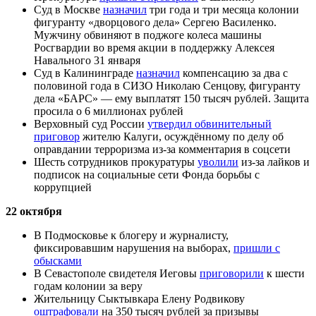
Суд в Москве
назначил
три года и три месяца колонии
фигуранту «дворцового дела» Сергею Василенко.
Мужчину обвиняют в поджоге колеса машины
Росгвардии во время акции в поддержку Алексея
Навального 31 января
Суд в Калининграде
назначил
компенсацию за два с
половиной года в СИЗО Николаю Сенцову, фигуранту
дела «БАРС» — ему выплатят 150 тысяч рублей. Защита
просила о 6 миллионах рублей
Верховный суд России
утвердил обвинительный
приговор
жителю Калуги, осуждённому по делу об
оправдании терроризма из-за комментария в соцсети
Шесть сотрудников прокуратуры
уволили
из-за лайков и
подписок на социальные сети Фонда борьбы с
коррупцией
22 октября
В Подмосковье к блогеру и журналисту,
фиксировавшим нарушения на выборах,
пришли с
обысками
В Севастополе свидетеля Иеговы
приговорили
к шести
годам колонии за веру
Жительницу Сыктывкара Елену Родвикову
оштрафовали
на 350 тысяч рублей за призывы