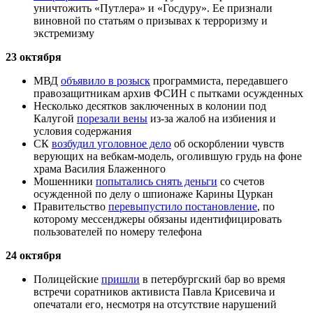
уничтожить «Путлера» и «Госдуру». Ее признали
виновной по статьям о призывах к терроризму и
экстремизму
23 октября
МВД
объявило в розыск
программиста, передавшего
правозащитникам архив ФСИН с пытками осужденных
Несколько десятков заключенных в колонии под
Калугой
порезали вены
из‑за жалоб на избиения и
условия содержания
СК
возбудил уголовное дело
об оскорблении чувств
верующих на вебкам-модель, оголившую грудь на фоне
храма Василия Блаженного
Мошенники
попытались снять деньги
со счетов
осужденной по делу о шпионаже Карины Цуркан
Правительство
перевыпустило постановление
, по
которому мессенджеры обязаны идентифицировать
пользователей по номеру телефона
24 октября
Полицейские
пришли
в петербургский бар во время
встречи соратников активиста Павла Крисевича и
опечатали его, несмотря на отсутствие нарушений