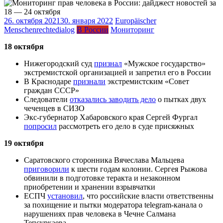
26. октября 2021
30. января 2022
Europäischer
Menschenrechtedialog
В России
Мониторинг
18 октября
Нижегородский суд
признал
«Мужское государство»
экстремистской организацией и запретил его в России
В Краснодаре
признали
экстремистским «Совет
граждан СССР»
Следователи
отказались заводить дело
о пытках двух
чеченцев в СИЗО
Экс-губернатор Хабаровского края Сергей Фургал
попросил
рассмотреть его дело в суде присяжных
19 октября
Саратовского сторонника Вячеслава Мальцева
приговорили
к шести годам колонии. Сергея Рыжова
обвинили в подготовке теракта и незаконном
приобретении и хранении взрывчатки
ЕСПЧ
установил
, что российские власти ответственны
за похищение и пытки модератора telegram-канала о
нарушениях прав человека в Чечне Салмана
Тепсуркаева