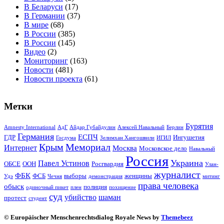
В Беларуси
(17)
В Германии
(37)
В мире
(68)
В России
(385)
В России
(145)
Видео
(2)
Мониторинг
(163)
Новости
(481)
Новости проекта
(61)
Метки
Бурятия
Amnesty International
АдГ
Айдар Губайдулин
Алексей Навальный
Берлин
Германия
ЕСПЧ
ГДР
Ингушетия
Госдума
Зелимхан Хангошвили
ИГИЛ
Крым
Мемориал
Интернет
Москва
Московское дело
Навальный
Россия
Украина
Павел Устинов
ОБСЕ
ООН
Росгвардия
Улан-
журналист
ФБК
ФСБ
выборы
женщины
Удэ
Чечня
демонстрация
митинг
права человека
обыск
полиция
одиночный пикет
плен
похищение
суд
убийство
шаман
протест
студент
© Europäischer Menschenrechtsdialog Royale News by
Themebeez