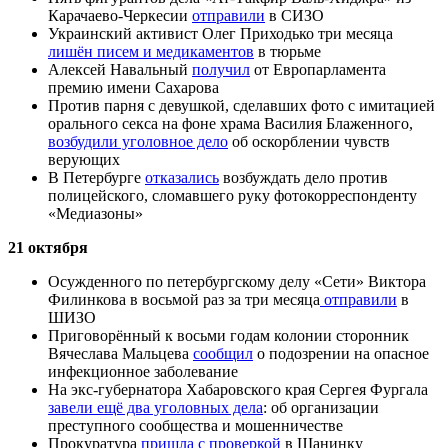
Карачаево-Черкесии
отправили
в СИЗО
Украинский активист Олег Приходько три месяца
лишён писем и медикаментов
в тюрьме
Алексей Навальный
получил
от Европарламента
премию имени Сахарова
Против парня с девушкой, сделавших фото с имитацией
орального секса на фоне храма Василия Блаженного,
возбудили уголовное дело
об оскорблении чувств
верующих
В Петербурге
отказались
возбуждать дело против
полицейского, сломавшего руку фотокорреспонденту
«Медиазоны»
21 октября
Осужденного по петербургскому делу «Сети» Виктора
Филинкова в восьмой раз за три месяца
отправили
в
ШИЗО
Приговорённый к восьми годам колонии сторонник
Вячеслава Мальцева
сообщил
о подозрении на опасное
инфекционное заболевание
На экс-губернатора Хабаровского края Сергея Фургала
завели ещё два уголовных дела
: об организации
преступного сообщества и мошенничестве
Прокуратура
пришла с проверкой
в Шанинку