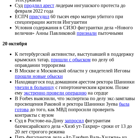
Суд
продлил арест
лидерам ингушского протеста до
февраля 2022 года
ЕСПЧ
присудил
60 тысяч евро матери убитого при
спецоперации жителя Ингушетии
Условия содержания в СИЗО фигурантки дела «Нового
величия» Анны Павликовой
признали
пыточными
20 октября
К петербургской активистке, выступавшей в поддержку
крымских татар,
пришли с обыском
по делу об
оправдании терроризма
В Москве и Московской области у свидетелей Иеговы
прошли новые обыски
Находящегося под домашним арестом ректора Шанинки
увезли в больницу
с гипертоническим кризом. Позже
ему
экстренно провели операцию
на сердце
В Forbes выяснили, что экспертиза по делу экс‑замглавы
просвещения Раковой и ректора Шанинки Зуева
была
готова
до того, как МВД попросили проверить
контракты с вузом
Суд в Ростове-на-Дону
запросил
фигурантам
бахчисарайского дела «Хизб ут-Тахрир» сроки от 13 до
20 лет строгого режима
Пять фигурантов дела «Ат-Такфир Валь-Хиджра» из