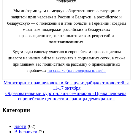
поддержку.
Мы информируем немецкую общественность о ситуации с
защитой прав человека в России и Беларуси, а российскую и
беларусскую — о положении в этой области в Германии; создаем
механизм поддержки российских и беларусских
правозащитников, жертв политических репрессий и
политзаключенных.
Будем рады вашему участию в европейском правозащитном
диалоге на нашем сайте и аккаунтах в социальных сетях, а также
приглашаем вас подписаться на рассылку о правозащитных
проблемах
по ссылке (на немецком языке).
Навигация
Мониторинг прав человека в Беларуси: дайджест новостей за
11-17 октября
по
Образовательный курс онлайн-семинаров «Права человека,
записям
европейские ценности и границы демократии»
Категории
Блоги
(62)
В Беларуси
(2)