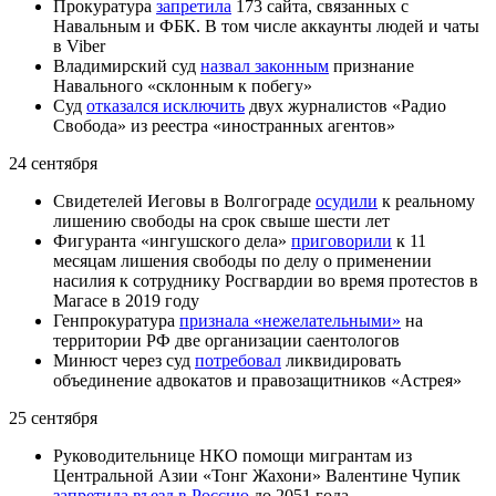
Прокуратура
запретила
173 сайта, связанных с
Навальным и ФБК. В том числе аккаунты людей и чаты
в Viber
Владимирский суд
назвал законным
признание
Навального «склонным к побегу»
Суд
отказался исключить
двух журналистов «Радио
Свобода» из реестра «иностранных агентов»
24 сентября
Свидетелей Иеговы в Волгограде
осудили
к реальному
лишению свободы на срок свыше шести лет
Фигуранта «ингушского дела»
приговорили
к 11
месяцам лишения свободы по делу о применении
насилия к сотруднику Росгвардии во время протестов в
Магасе в 2019 году
Генпрокуратура
признала «нежелательными»
на
территории РФ две организации саентологов
Минюст через суд
потребовал
ликвидировать
объединение адвокатов и правозащитников «Астрея»
25 сентября
Руководительнице НКО помощи мигрантам из
Центральной Азии «Тонг Жахони» Валентине Чупик
запретила въезд в Россию
до 2051 года