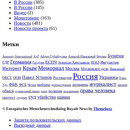
В России
(385)
В России
(145)
Видео
(2)
Мониторинг
(163)
Новости
(481)
Новости проекта
(61)
Метки
Бурятия
Amnesty International
АдГ
Айдар Губайдулин
Алексей Навальный
Берлин
Германия
ЕСПЧ
ГДР
Ингушетия
Госдума
Зелимхан Хангошвили
ИГИЛ
Крым
Мемориал
Интернет
Москва
Московское дело
Навальный
Россия
Украина
Павел Устинов
ОБСЕ
ООН
Росгвардия
Улан-
журналист
ФБК
ФСБ
выборы
женщины
Удэ
Чечня
демонстрация
митинг
права человека
обыск
полиция
одиночный пикет
плен
похищение
суд
убийство
шаман
протест
студент
© Europäischer Menschenrechtsdialog Royale News by
Themebeez
Защита пользовательских данных
Выходные данные