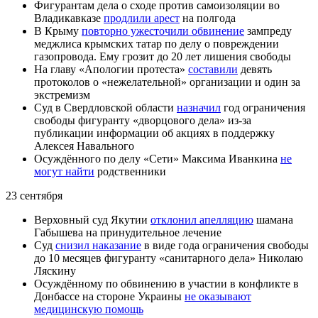
Фигурантам дела о сходе против самоизоляции во
Владикавказе
продлили арест
на полгода
В Крыму
повторно ужесточили обвинение
зампреду
меджлиса крымских татар по делу о повреждении
газопровода. Ему грозит до 20 лет лишения свободы
На главу «Апологии протеста»
составили
девять
протоколов о «нежелательной» организации и один за
экстремизм
Суд в Свердловской области
назначил
год ограничения
свободы фигуранту «дворцового дела» из-за
публикации информации об акциях в поддержку
Алексея Навального
Осуждённого по делу «Сети» Максима Иванкина
не
могут найти
родственники
23 сентября
Верховный суд Якутии
отклонил апелляцию
шамана
Габышева на принудительное лечение
Суд
снизил наказание
в виде года ограничения свободы
до 10 месяцев фигуранту «санитарного дела» Николаю
Ляскину
Осуждённому по обвинению в участии в конфликте в
Донбассе на стороне Украины
не оказывают
медицинскую помощь