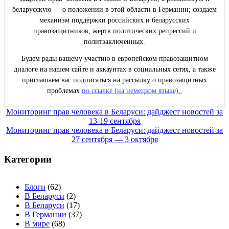
беларусскую — о положении в этой области в Германии; создаем
механизм поддержки российских и беларусских
правозащитников, жертв политических репрессий и
политзаключенных.
Будем рады вашему участию в европейском правозащитном
диалоге на нашем сайте и аккаунтах в социальных сетях, а также
приглашаем вас подписаться на рассылку о правозащитных
проблемах
по ссылке (на немецком языке).
Навигация
Мониторинг прав человека в Беларуси: дайджест новостей за
13-19 сентября
по
Мониторинг прав человека в Беларуси: дайджест новостей за
записям
27 сентября — 3 октября
Категории
Блоги
(62)
В Беларуси
(2)
В Беларуси
(17)
В Германии
(37)
В мире
(68)