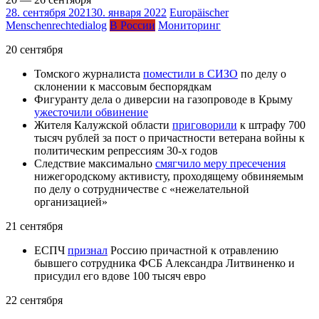
28. сентября 2021
30. января 2022
Europäischer
Menschenrechtedialog
В России
Мониторинг
20 сентября
Томского журналиста
поместили в СИЗО
по делу о
склонении к массовым беспорядкам
Фигуранту дела о диверсии на газопроводе в Крыму
ужесточили обвинение
Жителя Калужской области
приговорили
к штрафу 700
тысяч рублей за пост о причастности ветерана войны к
политическим репрессиям 30-х годов
Следствие максимально
смягчило меру пресечения
нижегородскому активисту, проходящему обвиняемым
по делу о сотрудничестве с «нежелательной
организацией»
21 сентября
ЕСПЧ
признал
Россию причастной к отравлению
бывшего сотрудника ФСБ Александра Литвиненко и
присудил его вдове 100 тысяч евро
22 сентября