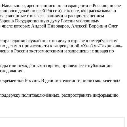
 Навального, арестованного по возвращении в Россию, после
ового дела» по всей России), так и те, кто рассказывал о
ия, связанные с высказываниями и распространением
ыборов в Государственную думу России уголовному
 числе которых Андрей Пивоваров, Алексей Ворсин и Олег
есправедливо осуждённых по делу о взрыве в петербургском
по делам о причастности к запрещённой «Хизб ут-Тахрир аль-
лены в России экстремистскими и запрещены: с января по
боды или осуждённых за время, прошедшее с публикации
следования.
современной России. В действительности, политзаключённых
в поддержку политзаключённых, распространять информацию