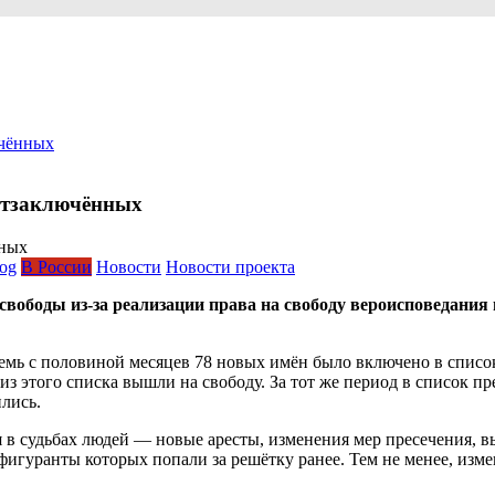
ючённых
итзаключённых
log
В России
Новости
Новости проекта
свободы из-за реализации права на свободу вероисповедания 
емь с половиной месяцев 78 новых имён было включено в список
из этого списка вышли на свободу. За тот же период в список 
лись.
 в судьбах людей — новые аресты, изменения мер пресечения, 
 фигуранты которых попали за решётку ранее. Тем не менее, из