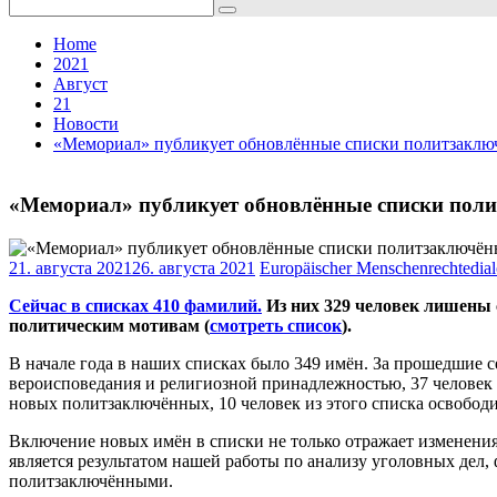
Search
for:
Home
2021
Август
21
Новости
«Мемориал» публикует обновлённые списки политзакл
«Мемориал» публикует обновлённые списки пол
21. августа 2021
26. августа 2021
Europäischer Menschenrechtedia
Сейчас в списках 410 фамилий.
Из них 329 человек лишены 
политическим мотивам (
смотреть список
).
В начале года в наших списках было 349 имён. За прошедшие с
вероисповедания и религиозной принадлежностью, 37 человек 
новых политзаключённых, 10 человек из этого списка освободи
Включение новых имён в списки не только отражает изменения
является результатом нашей работы по анализу уголовных дел,
политзаключёнными.