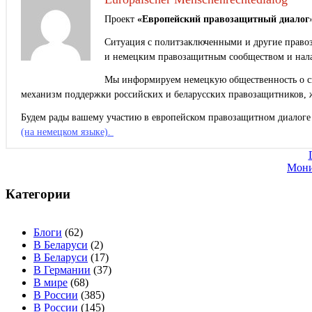
Проект
«Европейский правозащитный диалог
Ситуация с политзаключенными и другие правоз
и немецким правозащитным сообществом и нала
Мы информируем немецкую общественность о сит
механизм поддержки российских и беларусских правозащитников, 
Будем рады вашему участию в европейском правозащитном диалоге 
(на немецком языке).
Навигация
Мони
по
записям
Категории
Блоги
(62)
В Беларуси
(2)
В Беларуси
(17)
В Германии
(37)
В мире
(68)
В России
(385)
В России
(145)