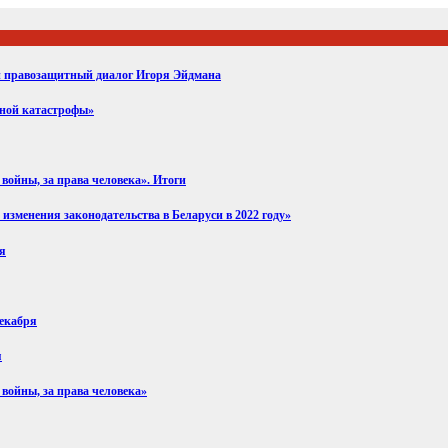
ий правозащитный диалог Игоря Эйдмана
вной катастрофы»
войны, за права человека». Итоги
изменения законодательства в Беларуси в 2022 году»
ря
декабря
я
 войны, за права человека»