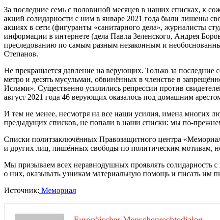
За последние семь с половиной месяцев в наших списках, к с
акций солидарности с ним в январе 2021 года были лишены своб
акциях в сети (фигуранты «санитарного дела», журналисты ст
информации в интернете (дела Павла Зеленского, Андрея Бор
преследованию по самым разным незаконным и необоснованны
Степанов.
Не прекращается давление на верующих. Только за последние 
метро и десять мусульман, обвинённых в членстве в запрещён
Ислами». Существенно усилились репрессии против свидетелей
август 2021 года 46 верующих оказалось под домашним арестом
И тем не менее, несмотря на все наши усилия, имена многих
предыдущих списков, не попали в наши списки: мы по-прежнем
Списки политзаключённых Правозащитного центра «
Мемориа
и других лиц, лишённых свободы по политическим мотивам, н
Мы призываем всех неравнодушных проявлять солидарность с 
о них, оказывать узникам материальную помощь и писать им 
Источник:
Мемориал
Europäischer Menschenrechtedialog