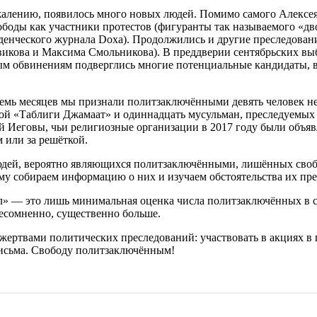
ожалению, появилось много новых людей. Помимо самого Алексея
оды как участники протестов (фигуранты так называемого «дворц
уденческого журнала Doxa). Продолжились и другие преследован
овикова и Максима Смольникова). В преддверии сентябрьских в
м обвинениям подверглись многие потенциальные кандидаты, в
семь месяцев мы признали политзаключёнными девять человек н
ной «Таблиги Джамаат» и одиннадцать мусульман, преследуемых 
 Иеговы, чьи религиозные организации в 2017 году были объяв
 или за решёткой.
 людей, вероятно являющихся политзаключёнными, лишённых сво
у собираем информацию о них и изучаем обстоятельства их пре
л
» — это лишь минимальная оценка числа политзаключённых в 
есомненно, существенно больше.
жертвами политических преследований: участвовать в акциях 
письма. Свободу политзаключённым!