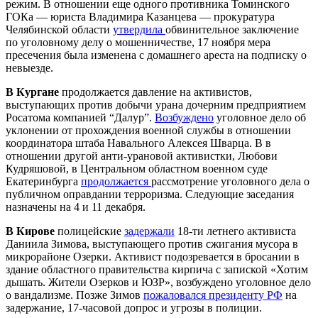
режим. В отношении еще одного противника Томинского
ГОКа — юриста Владимира Казанцева — прокуратура
Челябинской области
утвердила
обвинительное заключение
по уголовному делу о мошенничестве, 17 ноября мера
пресечения была изменена с домашнего ареста на подписку о
невыезде.
В Кургане
продолжается давление на активистов,
выступающих против добычи урана дочерним предприятием
Росатома компанией “Далур”.
Возбуждено
уголовное дело об
уклонении от прохождения военной службы в отношении
координатора штаба Навального Алексея Шварца. В в
отношении другой анти-урановой активистки, Любови
Кудряшовой, в Центральном областном военном суде
Екатеринбурга
продолжается
рассмотрение уголовного дела о
публичном оправдании терроризма. Следующие заседания
назначены на 4 и 11 декабря.
В Кирове
полицейские
задержали
18-ти летнего активиста
Даниила Зимова, выступающего против сжигания мусора в
микрорайоне Озерки. Активист подозревается в бросании в
здание областного правительства кирпича с запиской «Хотим
дышать. Жители Озерков и ЮЗР», возбуждено уголовное дело
о вандализме. Позже Зимов
пожаловался президенту РФ
на
задержание, 17-часовой допрос и угрозы в полиции.