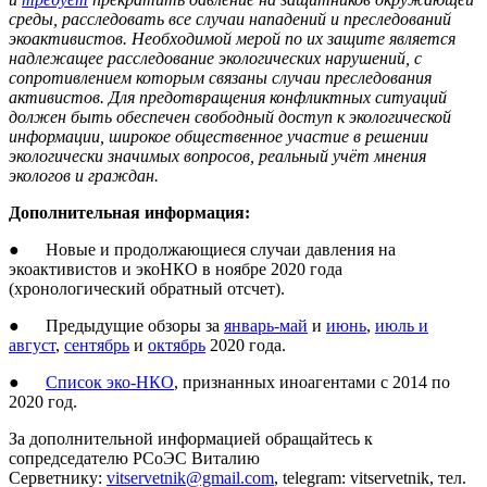
среды, расследовать все случаи нападений и преследований
экоактивистов. Необходимой мерой по их защите является
надлежащее расследование экологических нарушений, с
сопротивлением которым связаны случаи преследования
активистов. Для предотвращения конфликтных ситуаций
должен быть обеспечен свободный доступ к экологической
информации, широкое общественное участие в решении
экологически значимых вопросов, реальный учёт мнения
экологов и граждан.
Дополнительная информация:
● Новые и продолжающиеся случаи давления на
экоактивистов и экоНКО в ноябре 2020 года
(хронологический обратный отсчет).
● Предыдущие обзоры за
январь-май
и
июнь
,
июль и
август
,
сентябрь
и
октябрь
2020 года.
●
Список эко-НКО
, признанных иноагентами с 2014 по
2020 год.
За дополнительной информацией обращайтесь к
сопредседателю РСоЭС Виталию
Серветнику:
vitservetnik@gmail.com
, telegram: vitservetnik, тел.