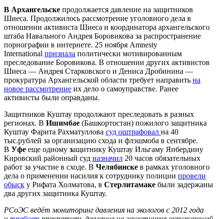
В Архангельске
продолжается давление на защитников
Шиеса. Продолжилось рассмотрение уголовного дела в
отношении активиста Шиеса и координатора архангельского
штаба Навального Андрея Боровикова за распространение
порнографии в интернете. 25 ноября Amnesty
International
признала
политически мотивированным
преследование Боровикова. В отношении других активистов
Шиеса — Андрея Старковского и Дениса Дробинина —
прокуратура Архангельской области требует направить
на
новое рассмотрение
их дело о самоуправстве. Ранее
активисты были оправданы.
Защитников Куштау продолжают преследовать в разных
регионах. В
Ишимбае
(Башкортостан)
пожилого защитника
Куштау Фарита Рахматуллова
суд оштрафовал
на 40
тыс.рублей за организацию схода и флэшмоба в сентябре.
В
Уфе
еще одному
з
ащитнику Куштау Ильгаму Янбердину
Кировский районный суд
назначил
20 часов обязательных
работ за участие в сходе. В
Челябинске
в рамках уголовного
дела о применении насилия к сотруднику полиции
провели
обыск
у Рифата Холматова, в
Стерлитамаке
были задержаны
два других защитника Куштау.
РСоЭС ведёт мониторинг давления на экологов с 2012 года
и
требует
прекратить давление на защитников окружающей