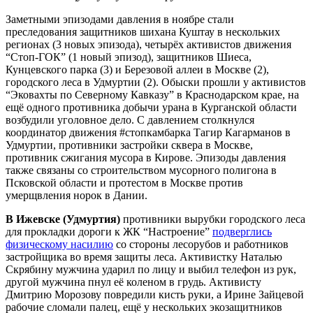
Заметными эпизодами давления в ноябре стали
преследования защитников шихана Куштау в нескольких
регионах (3 новых эпизода), четырёх активистов движения
“Стоп-ГОК” (1 новый эпизод), защитников Шиеса,
Кунцевского парка (3) и Березовой аллеи в Москве (2),
городского леса в Удмуртии (2). Обыски прошли у активистов
“Эковахты по Северному Кавказу” в Краснодарском крае, на
ещё одного противника добычи урана в Курганской области
возбудили уголовное дело. С давлением столкнулся
координатор движения #стопкамбарка Тагир Кагарманов в
Удмуртии, противники застройки сквера в Москве,
противник сжигания мусора в Кирове. Эпизоды давления
также связаны со строительством мусорного полигона в
Псковской области и протестом в Москве против
умерщвления норок в Дании.
В Ижевске (Удмуртия)
противники вырубки городского леса
для прокладки дороги к ЖК “Настроение”
подверглись
физическому насилию
со стороны лесорубов и работников
застройщика во время защиты леса. Активистку Наталью
Скрябину мужчина ударил по лицу и выбил телефон из рук,
другой мужчина пнул её коленом в грудь. Активисту
Дмитрию Морозову повредили кисть руки, а Ирине Зайцевой
рабочие сломали палец, ещё у нескольких экозащитников