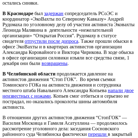
остались синяки.
В Краснодаре
был
задержан
сопредседатель РСоЭС и
координатор «ЭкоВахты по Северному Кавказу» Андрей
Рудомаха по уголовному делу об участии активиста Эковахты
Леонида Малявина в деятельности «нежелательной
организации» “Открытая Россия”. Рудомаху в статусе
свидетеля
отпустили после допроса
. Также прошли обыски в
офисе ЭкоВахты и в квартирах активистов организации
Александра Коровайного и Виктора Чирикова. В ходе обыска
в офисе организации силовики изъяли все средства связи, 1
декабря они были
возвращены
.
В Челябинской области
продолжается давление на
активистов движения “Стоп ГОК”. Во время съемки
Томинского ГОКа на активиста движения и сотрудника
местного штаба Навального Александра Копьева
напали двое
неизвестных с ножами
. Копьев смог отбиться и серьезно не
пострадал, но оказались проколоты шины автомобиля
активиста.
В отношении других активистов движения “СтопГОК” —
Василия Московца и Гамиля Асатуллина — продолжилось
рассмотрение уголовного дела: заседания Сосновского
районного суда Челябинска фактически
перешли
в закрытый