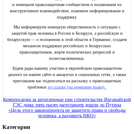
и немецким правозащитным сообществом и налаживаем их
конструктивное взаимодействие, взаимное информирование и
поддержку.
Мы информируем немецкую общественность о ситуации с
защитой прав человека в России и Беларуси, а российскую и
беларусскую — о положении в этой области в Германии; создаем
механизм поддержки российских и беларусских
правозащитников, жертв политических репрессий и
политзаключенных.
Будем рады вашему участию в европейском правозащитном
диалоге на нашем сайте и аккаунтах в социальных сетях, а также
приглашаем вас подписаться на рассылку о правозащитных
проблемах
по ссылке (на немецком языке).
Навигация
Компенсации за затопленные при строительстве Ирганайской
ГЭС дома: пять тысяч дагестанцев дошли до Путина
по
«Цель этого законопроекта не защитить права и свободы
записям
человека, а раздавить НКО»
Категории