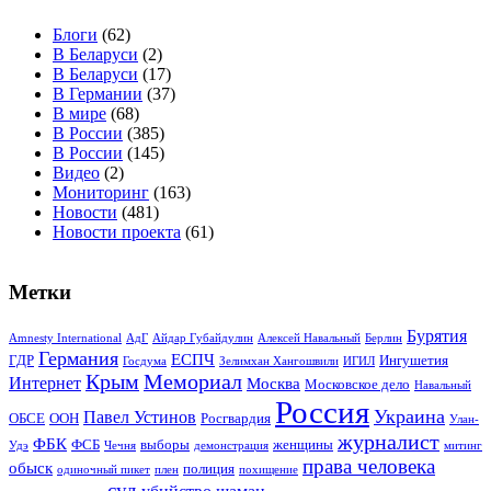
Блоги
(62)
В Беларуси
(2)
В Беларуси
(17)
В Германии
(37)
В мире
(68)
В России
(385)
В России
(145)
Видео
(2)
Мониторинг
(163)
Новости
(481)
Новости проекта
(61)
Метки
Бурятия
Amnesty International
АдГ
Айдар Губайдулин
Алексей Навальный
Берлин
Германия
ЕСПЧ
ГДР
Ингушетия
Госдума
Зелимхан Хангошвили
ИГИЛ
Крым
Мемориал
Интернет
Москва
Московское дело
Навальный
Россия
Украина
Павел Устинов
ОБСЕ
ООН
Росгвардия
Улан-
журналист
ФБК
ФСБ
выборы
женщины
Удэ
Чечня
демонстрация
митинг
права человека
обыск
полиция
одиночный пикет
плен
похищение
суд