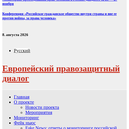
ноября
Конференция «Российское гражданское общество внутри страны и вне ее
против войны, за права человека»
8. августа 2026
Русский
Европейский правозащитный
диалог
Главная
О проекте
Новости проекта
Мероприятия
Мониторинг
Фейк ньюс
Fake News: отчеты о мониторинге российской