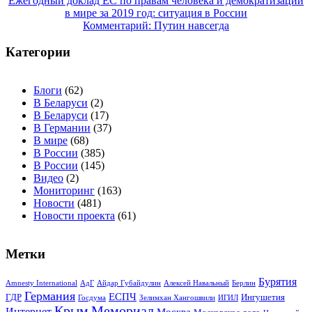
Навигация
Ежегодный доклад ЕС по правам человека и демократизации
в мире за 2019 год: ситуация в России
по
Комментарий: Путин навсегда
записям
Категории
Блоги
(62)
В Беларуси
(2)
В Беларуси
(17)
В Германии
(37)
В мире
(68)
В России
(385)
В России
(145)
Видео
(2)
Мониторинг
(163)
Новости
(481)
Новости проекта
(61)
Метки
Бурятия
Amnesty International
АдГ
Айдар Губайдулин
Алексей Навальный
Берлин
Германия
ЕСПЧ
ГДР
Ингушетия
Госдума
Зелимхан Хангошвили
ИГИЛ
Крым
Мемориал
Интернет
Москва