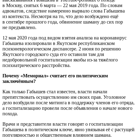
в Москву, снятых 6 марта — 22 мая 2019 года. По словам
адвокатов, следствие намеренно вырвало слова Габышева
из контекста. Несмотря на то, что дело возбуждено ещё
в сентябре прошлого года, обвинение шаману до сих пор
не предъявлено.
12 мая 2020 года под видом взятия анализа на коронавирус
Габышева изолировали в Якутском республиканском
психоневрологическом диспансере. 2 июня по решению
Якутского городского суда его оставили там для
недобровольной госпитализации якобы из-за тяжёлого
психиатрического расстройства.
Почему «Мемориал» считает его политическим
заключённым?
Как только Габышев стал известен, власти начали
препятствовать осуществлению им своих прав. Уголовное
дело возбудили после митинга в поддержку членов его отряда,
а госпитализацию провели после объявления о начале нового
похода.
Врачи и представители власти говорят о госпитализации
Габышева в политическом ключе, явно увязывая её с растущей
популярностью и общественным влиянием шамана.