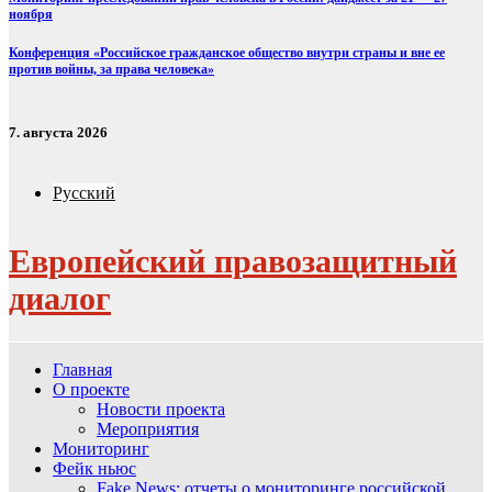
ноября
Конференция «Российское гражданское общество внутри страны и вне ее
против войны, за права человека»
7. августа 2026
Русский
Европейский правозащитный
диалог
Главная
О проекте
Новости проекта
Мероприятия
Мониторинг
Фейк ньюс
Fake News: отчеты о мониторинге российской