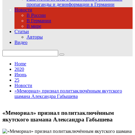
пропаганды и дезинформации в Германии
Новости
В России
В Германии
В мире
Статьи
Авторы
Видео
Search
for:
Home
2020
Июнь
25
Новости
«Мемориал» признал политзаключённым якутского
шамана Александра Габышева
«Мемориал» признал политзаключённым
якутского шамана Александра Габышева