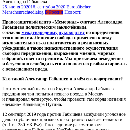
25. июня 2020
16. сентября 2020
Europäischer
Menschenrechtedialog
В России
Новости
Правозащитный центр «Мемориал» считает Александра
Габышева политическим заключённым,
согласно
международному руководству
по определению
этого понятия. Лишение свободы применено к нему
исключительно из-за политических и религиозных
убеждений, а также ненасильственного осуществления
свободы передвижения, выражения мнения, мирных
собраний, совести и религии. Мы призываем немедленно
и безусловно освободить его и полностью реабилитировать
с возмещением вреда.
Кто такой Александр Габышев и в чём его подозревают?
Потомственный шаман из Якутска Александр Габышев
предпринял три попытки пешего похода в Москву
и планировал четвертую, чтобы провести там обряд изгнания
«демона» Владимира Путина.
12 сентября 2019 года против Габышева возбудили уголовное
дело о публичных призывах к экстремистской деятельности
(ч. 1 ст. 280 УК РФ). Так следствие рассматривает
высказывания Габышева в YouTube-роликах о походе