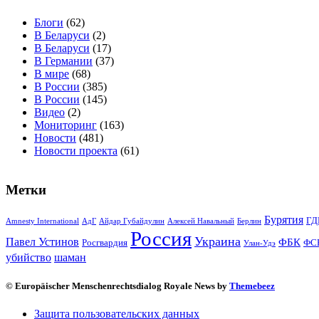
Блоги
(62)
В Беларуси
(2)
В Беларуси
(17)
В Германии
(37)
В мире
(68)
В России
(385)
В России
(145)
Видео
(2)
Мониторинг
(163)
Новости
(481)
Новости проекта
(61)
Метки
Бурятия
ГД
Amnesty International
АдГ
Айдар Губайдулин
Алексей Навальный
Берлин
Россия
Украина
Павел Устинов
ФБК
Росгвардия
ФС
Улан-Удэ
убийство
шаман
© Europäischer Menschenrechtsdialog Royale News by
Themebeez
Защита пользовательских данных