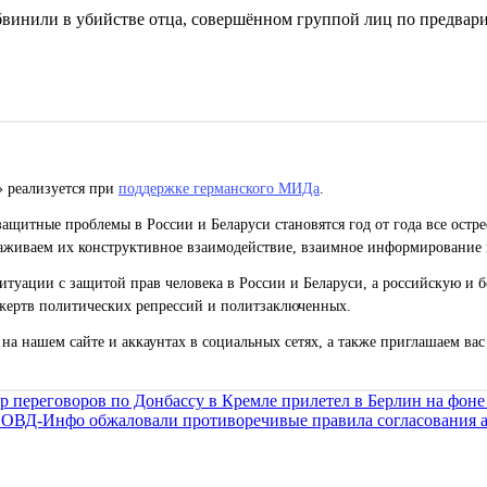
винили в убийстве отца, совершённом группой лиц по предварит
» реализуется при
поддержке германского МИДа
.
ащитные проблемы в России и Беларуси становятся год от года все остр
живаем их конструктивное взаимодействие, взаимное информирование 
уации с защитой прав человека в России и Беларуси, а российскую и б
жертв политических репрессий и политзаключенных.
на нашем сайте и аккаунтах в социальных сетях, а также приглашаем ва
р переговоров по Донбассу в Кремле прилетел в Берлин на фоне
ОВД-Инфо обжаловали противоречивые правила согласования 