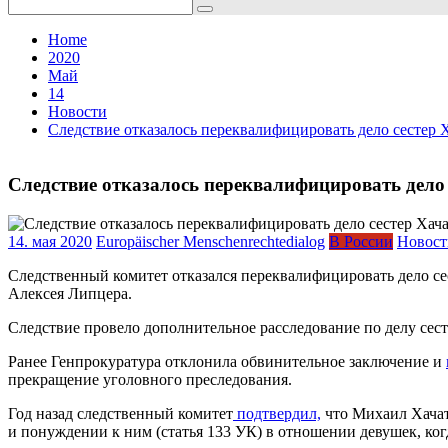
Search
for:
Home
2020
Май
14
Новости
Следствие отказалось переквалифицировать дело сестер 
Следствие отказалось переквалифицировать дело
14. мая 2020
Europäischer Menschenrechtedialog
В России
Новост
Следственный комитет отказался переквалифицировать дело с
Алексея Липцера.
Следствие провело дополнительное расследование по делу сест
Ранее Генпрокуратура отклонила обвинительное заключение и
прекращение уголовного преследования.
Год назад следственный комитет
подтвердил,
что Михаил Хачату
и понуждении к ним (статья 133 УК) в отношении девушек, ко