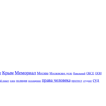
Крым
Мемориал
т
Москва
Московское дело
ОБСЕ
ООН
Навальный
права человека
суд
полиция
протест
й пикет
плен
похищение
студент