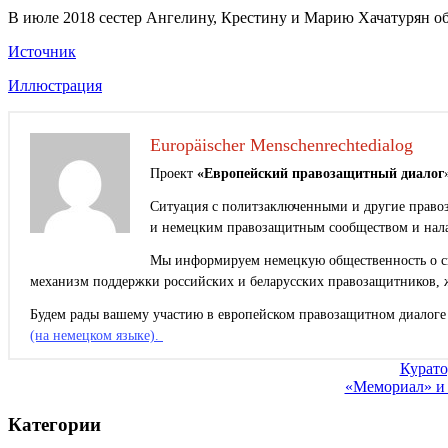
В июле 2018 сестер Ангелину, Крестину и Марию Хачатурян об
Источник
Иллюстрация
Europäischer Menschenrechtedialog
Проект
«Европейский правозащитный диалог
Ситуация с политзаключенными и другие правоз
и немецким правозащитным сообществом и нала
Мы информируем немецкую общественность о сит
механизм поддержки российских и беларусских правозащитников, 
Будем рады вашему участию в европейском правозащитном диалоге 
(на немецком языке).
Навигация
Курато
«Мемориал» и 
по
записям
Категории