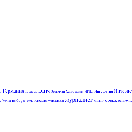
Германия
Интерне
ЕСПЧ
Р
Ингушетия
Госдума
Зелимхан Хангошвили
ИГИЛ
журналист
обыск
Б
выборы
женщины
Чечня
демонстрация
митинг
одиночны