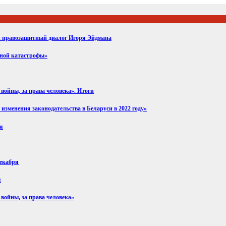
ий правозащитный диалог Игоря Эйдмана
вной катастрофы»
войны, за права человека». Итоги
изменения законодательства в Беларуси в 2022 году»
ря
декабря
я
 войны, за права человека»