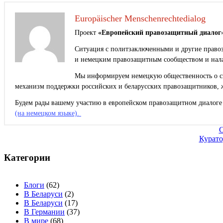
Europäischer Menschenrechtedialog
Проект
«Европейский правозащитный диалог
Ситуация с политзаключенными и другие правоз
и немецким правозащитным сообществом и нала
Мы информируем немецкую общественность о сит
механизм поддержки российских и беларусских правозащитников, 
Будем рады вашему участию в европейском правозащитном диалоге 
(на немецком языке).
Навигация
С
Курато
по
записям
Категории
Блоги
(62)
В Беларуси
(2)
В Беларуси
(17)
В Германии
(37)
В мире
(68)