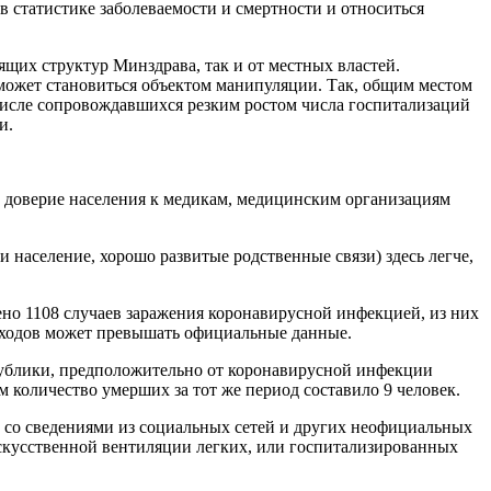
в статистике заболеваемости и смертности и относиться
щих структур Минздрава, так и от местных властей.
 может становиться объектом манипуляции. Так, общим местом
 числе сопровождавшихся резким ростом числа госпитализаций
и.
сь доверие населения к медикам, медицинским организациям
 население, хорошо развитые родственные связи) здесь легче,
о 1108 случаев заражения коронавирусной инфекцией, из них
исходов может превышать официальные данные.
спублики, предположительно от коронавирусной инфекции
 количество умерших за тот же период составило 9 человек.
со сведениями из социальных сетей и других неофициальных
искусственной вентиляции легких, или госпитализированных