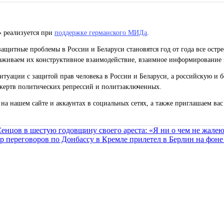
» реализуется при
поддержке германского МИДа
.
ащитные проблемы в России и Беларуси становятся год от года все остр
живаем их конструктивное взаимодействие, взаимное информирование 
уации с защитой прав человека в России и Беларуси, а российскую и б
жертв политических репрессий и политзаключенных.
на нашем сайте и аккаунтах в социальных сетях, а также приглашаем ва
енцов в шестую годовщину своего ареста: «Я ни о чем не жале
р переговоров по Донбассу в Кремле прилетел в Берлин на фоне