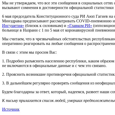
Мы не утверждаем, что все эти сообщения в социальных сетях 
вызывают сомнения в достоверности официальной статистики н
6 мая председатель Конституционного суда РИ Аюп Гагиев на 
Минздрава предписывают рассматривать COVID-пневмонию и «
Ингушетия»
(близок к силовикам) и
«Главком РИ»
(оппозицион
больнице в Назрани с 1 по 5 мая от коронавирусной пневмонии
Мы считаем, что в чрезвычайных обстоятельствах республикан
оперативно реагировать на любые сообщения о распространен
В связи с этим мы просим Вас:
1. Подробно разъяснить населению республики, каким образом
не включаются в официальные данные и с чем это связано.
2. Прояснить возникшие противоречия официальной статистики
3. В дальнейшем регулярно проверять сообщения из неофициал
Будем благодарны за ответ, который, надеемся, развеет наши 
К письму прилагается список людей, умерших предположительн
Источник