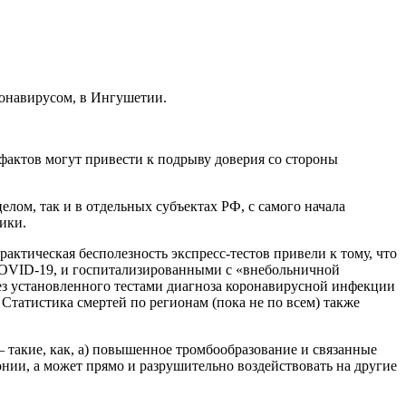
ронавирусом, в Ингушетии.
актов могут привести к подрыву доверия со стороны
лом, так и в отдельных субъектах РФ, с самого начала
ики.
актическая бесполезность экспресс-тестов привели к тому, что
н COVID-19, и госпитализированными с «внебольничной
ез установленного тестами диагноза коронавирусной инфекции
. Статистика смертей по регионам (пока не по всем) также
 такие, как, а) повышенное тромбообразование и связанные
монии, а может прямо и разрушительно воздействовать на другие