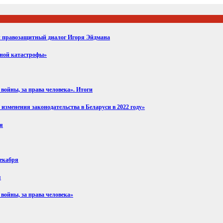
ий правозащитный диалог Игоря Эйдмана
вной катастрофы»
войны, за права человека». Итоги
изменения законодательства в Беларуси в 2022 году»
ря
декабря
я
 войны, за права человека»