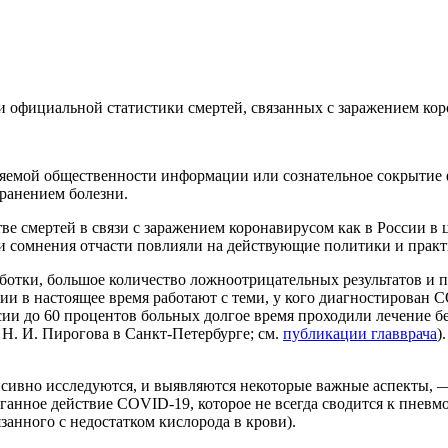
и официальной статистики смертей, связанных с заражением ко
яемой общественности информации или сознательное сокрытие ф
транением болезни.
е смертей в связи с заражением коронавирусом как в России в це
и сомнения отчасти повлияли на действующие политики и практ
ботки, большое количество ложноотрицательных результатов и пр
ссии в настоящее время работают с теми, у кого диагностирова
ии до 60 процентов больных долгое время проходили лечение б
Н. И. Пирогова в Санкт-Петербурге; см.
публикации главврача
)
нсивно исследуются, и выявляются некоторые важные аспекты, —
иорганное действие COVID-19, которое не всегда сводится к пнев
язанного с недостатком кислорода в крови).