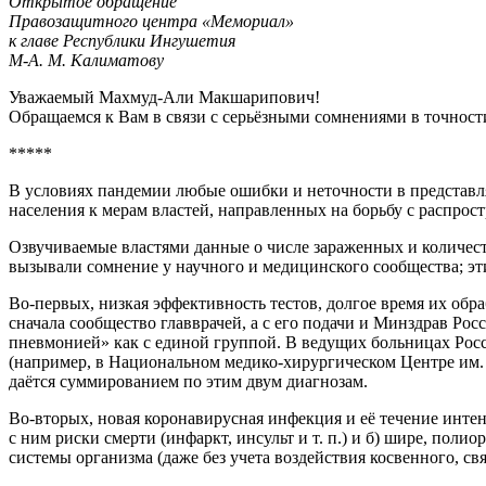
Открытое обращение
Правозащитного центра «Мемориал»
к главе Республики Ингушетия
М-А. М. Калиматову
Уважаемый Махмуд-Али Макшарипович!
Обращаемся к Вам в связи с серьёзными сомнениями в точност
*****
В условиях пандемии любые ошибки и неточности в представл
населения к мерам властей, направленных на борьбу с распрос
Озвучиваемые властями данные о числе зараженных и количеств
вызывали сомнение у научного и медицинского сообщества; эт
Во-первых, низкая эффективность тестов, долгое время их обра
сначала сообщество главврачей, а с его подачи и Минздрав Ро
пневмонией» как с единой группой. В ведущих больницах Росс
(например, в Национальном медико-хирургическом Центре им. 
даётся суммированием по этим двум диагнозам.
Во-вторых, новая коронавирусная инфекция и её течение инте
с ним риски смерти (инфаркт, инсульт и т. п.) и б) шире, пол
системы организма (даже без учета воздействия косвенного, св