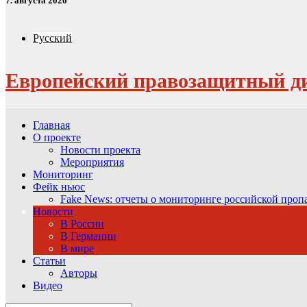
7. августа 2026
Русский
Европейский правозащитный д
Главная
О проекте
Новости проекта
Мероприятия
Мониторинг
Фейк ньюс
Fake News: отчеты о мониторинге российской про
Новости
В России
В Германии
В мире
Статьи
Авторы
Видео