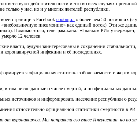
соответствуют действительности и что во всех случаях причино
е только у нас, но и у многих жителей республики.
своей странице в Facebook
сообщил
о более чем 50 погибших (с
внебольничную пневмонию» как единый поток). Эти же данные
ный). Помимо этого, телеграм-канал «Главком РИ» утверждает,
 умерло 12 человек.
ские власти, будучи заинтересованы в сохранении стабильности
ии коронавирусной инфекции и её последствиях.
 формируется официальная статистка заболеваемости и жертв к
, в том числе данные о числе смертей, и неофициальных данны
ьных источников и информировать население республики о резул
сомнения относительно официальной статистики смертности в РИ 
о от коронавируса. Мы направили его главе Ингушетии, но по 