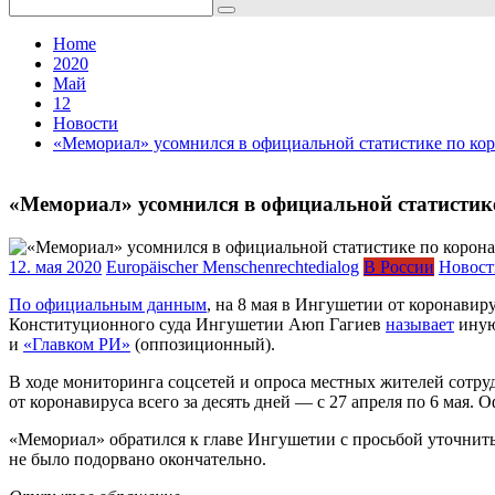
Search
for:
Home
2020
Май
12
Новости
«Мемориал» усомнился в официальной статистике по ко
«Мемориал» усомнился в официальной статистик
12. мая 2020
Europäischer Menschenrechtedialog
В России
Новост
По официальным данным
, на 8 мая в Ингушетии от коронавир
Конституционного суда Ингушетии Аюп Гагиев
называет
иную
и
«Главком РИ»
(оппозиционный).
В ходе мониторинга соцсетей и опроса местных жителей сотру
от коронавируса всего за десять дней — с 27 апреля по 6 мая.
«Мемориал» обратился к главе Ингушетии с просьбой уточнить
не было подорвано окончательно.