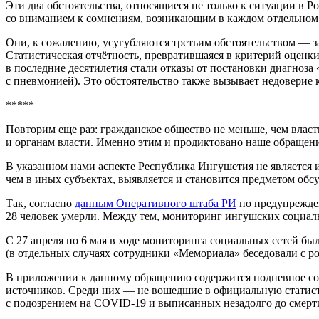
Эти два обстоятельства, относящиеся не только к ситуации в 
со вниманием к сомнениям, возникающим в каждом отдельном 
Они, к сожалению, усугубляются третьим обстоятельством — 
Статистическая отчётность, превратившаяся в критерий оценки
в последние десятилетия стали отказы от постановки диагноз
с пневмонией). Это обстоятельство также вызывает недоверие 
*****
Повторим еще раз: гражданское общество не меньше, чем влас
и органам власти. Именно этим и продиктовано наше обращени
В указанном нами аспекте Республика Ингушетия не является и
чем в иных субъектах, выявляется и становится предметом обс
Так, согласно
данным Оперативного штаба РИ
по предупрежден
28 человек умерли. Между тем, мониторинг ингушских социаль
С 27 апреля по 6 мая в ходе мониторинга социальных сетей б
(в отдельных случаях сотрудники «Мемориала» беседовали с р
В приложении к данному обращению содержится подневное со
источников. Среди них — не вошедшие в официальную статист
с подозрением на COVID-19 и выписанных незадолго до смерти