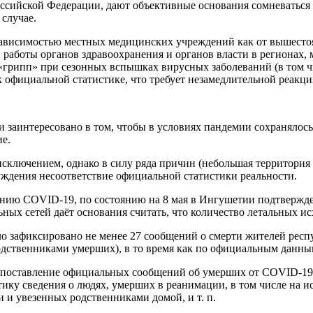
Российской Федерации, дают объективные основания сомневаться 
случае.
зависимостью местных медицинских учреждений как от вышестоя
 работы органов здравоохранения и органов власти в регионах,
а «грипп» при сезонных вспышках вирусных заболеваний (в том
к официальной статистике, что требует незамедлительной реакци
ти заинтересовано в том, чтобы в условиях пандемии сохраняло
е.
сключением, однако в силу ряда причин (небольшая территория и
уждения несоответствие официальной статистики реальности.
ию COVID-19, по состоянию на 8 мая в Ингушетии подтвержден
ных сетей даёт основания считать, что количество летальных 
ыло зафиксировано не менее 27 сообщений о смерти жителей ре
одственниками умерших), в то время как по официальным данным
поставление официальных сообщений об умерших от COVID-19 
ику сведения о людях, умерших в реанимации, в том числе на 
 и увезенных родственниками домой, и т. п.