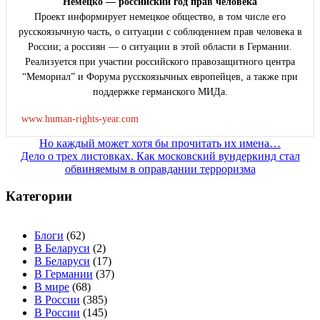
Немецко — российский год прав человека
Проект информирует немецкое общество, в том числе его
русскоязычную часть, о ситуации с соблюдением прав человека в
России; а россиян — о ситуации в этой области в Германии.
Реализуется при участии российского правозащитного центра
“Мемориал” и Форума русскоязычных европейцев, а также при
поддержке германского МИДа.
www.human-rights-year.com
Навигация
Но каждый может хотя бы прочитать их имена…
Дело о трех листовках. Как московский вундеркинд стал
по
обвиняемым в оправдании терроризма
записям
Категории
Блоги
(62)
В Беларуси
(2)
В Беларуси
(17)
В Германии
(37)
В мире
(68)
В России
(385)
В России
(145)