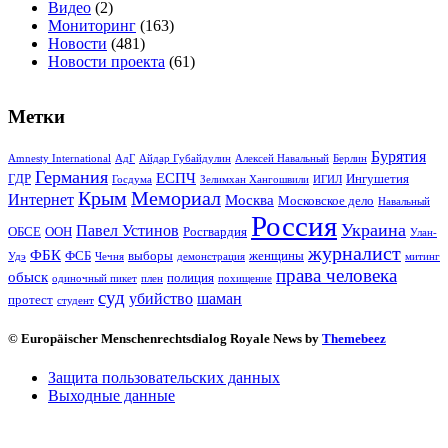
Видео
(2)
Мониторинг
(163)
Новости
(481)
Новости проекта
(61)
Метки
Бурятия
Amnesty International
АдГ
Айдар Губайдулин
Алексей Навальный
Берлин
Германия
ЕСПЧ
ГДР
Ингушетия
Госдума
Зелимхан Хангошвили
ИГИЛ
Крым
Мемориал
Интернет
Москва
Московское дело
Навальный
Россия
Украина
Павел Устинов
ОБСЕ
ООН
Росгвардия
Улан-
журналист
ФБК
ФСБ
выборы
женщины
Удэ
Чечня
демонстрация
митинг
права человека
обыск
полиция
одиночный пикет
плен
похищение
суд
убийство
шаман
протест
студент
© Europäischer Menschenrechtsdialog Royale News by
Themebeez
Защита пользовательских данных
Выходные данные