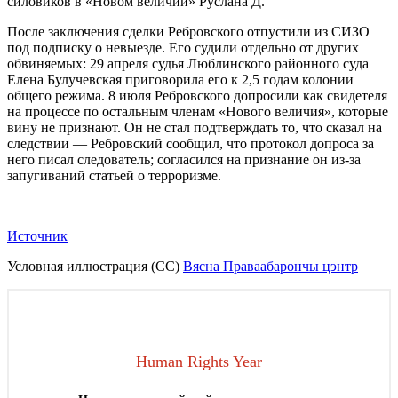
силовиков в «Новом величии» Руслана Д.
После заключения сделки Ребровского отпустили из СИЗО
под подписку о невыезде. Его судили отдельно от других
обвиняемых: 29 апреля судья Люблинского районного суда
Елена Булучевская приговорила его к 2,5 годам колонии
общего режима. 8 июля Ребровского допросили как свидетеля
на процессе по остальным членам «Нового величия», которые
вину не признают. Он не стал подтверждать то, что сказал на
следствии — Ребровский сообщил, что протокол допроса за
него писал следователь; согласился на признание он из-за
запугиваний статьей о терроризме.
Источник
Условная иллюстрация (CC)
Вясна Праваабарончы цэнтр
Human Rights Year