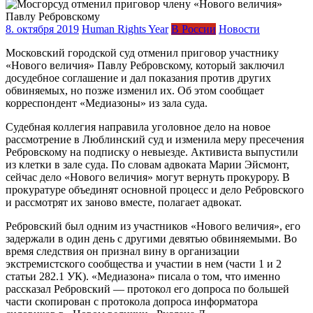
8. октября 2019
Human Rights Year
В России
Новости
Московский городской суд отменил приговор участнику
«Нового величия» Павлу Ребровскому, который заключил
досудебное соглашение и дал показания против других
обвиняемых, но позже изменил их. Об этом сообщает
корреспондент «Медиазоны» из зала суда.
Судебная коллегия направила уголовное дело на новое
рассмотрение в Люблинский суд и изменила меру пресечения
Ребровскому на подписку о невыезде. Активиста выпустили
из клетки в зале суда. По словам адвоката Марии Эйсмонт,
сейчас дело «Нового величия» могут вернуть прокурору. В
прокуратуре объединят основной процесс и дело Ребровского
и рассмотрят их заново вместе, полагает адвокат.
Ребровский был одним из участников «Нового величия», его
задержали в один день с другими девятью обвиняемыми. Во
время следствия он признал вину в организации
экстремистского сообщества и участии в нем (части 1 и 2
статьи 282.1 УК). «Медиазона» писала о том, что именно
рассказал Ребровский — протокол его допроса по большей
части скопирован с протокола допроса информатора