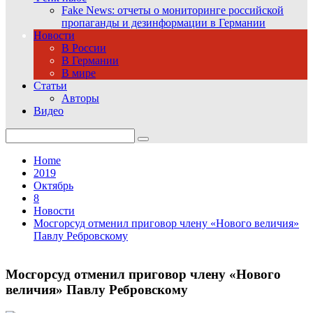
Fake News: отчеты о мониторинге российской
пропаганды и дезинформации в Германии
Новости
В России
В Германии
В мире
Статьи
Авторы
Видео
Search
for:
Home
2019
Октябрь
8
Новости
Мосгорсуд отменил приговор члену «Нового величия»
Павлу Ребровскому
Мосгорсуд отменил приговор члену «Нового
величия» Павлу Ребровскому