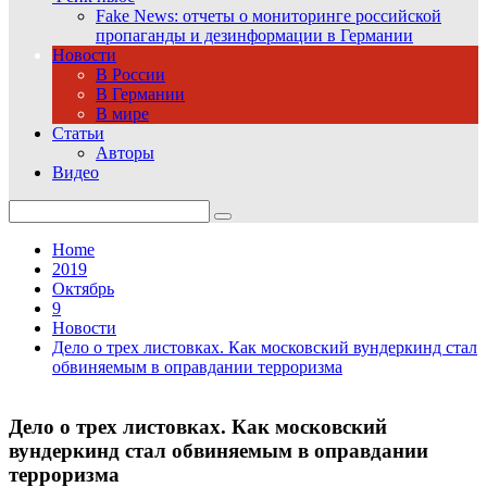
Fake News: отчеты о мониторинге российской
пропаганды и дезинформации в Германии
Новости
В России
В Германии
В мире
Статьи
Авторы
Видео
Search
for:
Home
2019
Октябрь
9
Новости
Дело о трех листовках. Как московский вундеркинд стал
обвиняемым в оправдании терроризма
Дело о трех листовках. Как московский
вундеркинд стал обвиняемым в оправдании
терроризма