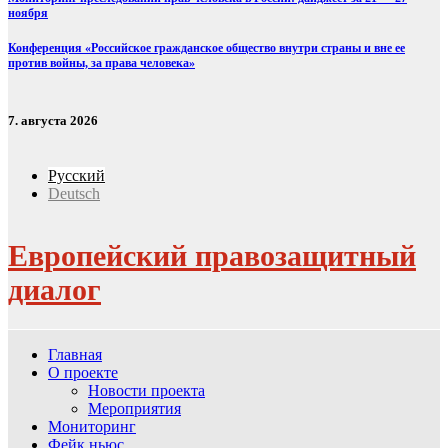
ноября
Конференция «Российское гражданское общество внутри страны и вне ее
против войны, за права человека»
7. августа 2026
Русский
Deutsch
Европейский правозащитный
диалог
Главная
О проекте
Новости проекта
Мероприятия
Мониторинг
Фейк ньюс