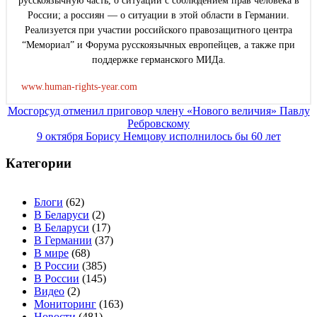
русскоязычную часть, о ситуации с соблюдением прав человека в
России; а россиян — о ситуации в этой области в Германии.
Реализуется при участии российского правозащитного центра
“Мемориал” и Форума русскоязычных европейцев, а также при
поддержке германского МИДа.
www.human-rights-year.com
Навигация
Мосгорсуд отменил приговор члену «Нового величия» Павлу
Ребровскому
по
9 октября Борису Немцову исполнилось бы 60 лет
записям
Категории
Блоги
(62)
В Беларуси
(2)
В Беларуси
(17)
В Германии
(37)
В мире
(68)
В России
(385)
В России
(145)
Видео
(2)
Мониторинг
(163)
Новости
(481)