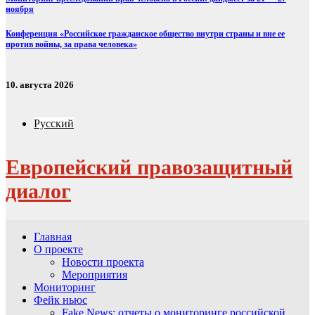
ноября
Конференция «Российское гражданское общество внутри страны и вне ее
против войны, за права человека»
10. августа 2026
Русский
Европейский правозащитный
диалог
Главная
О проекте
Новости проекта
Мероприятия
Мониторинг
Фейк ньюс
Fake News: отчеты о мониторинге российской