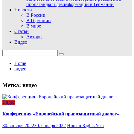
пропаганды и дезинформации в Германии
Новости
В России
В Германии
В мире
Статьи
Авторы
Видео
Search
for:
Home
видео
Метка:
видео
Видео
Конференция «Европейский правозащитный диалог»
30. января 2022
30. января 2022
Human Rights Year