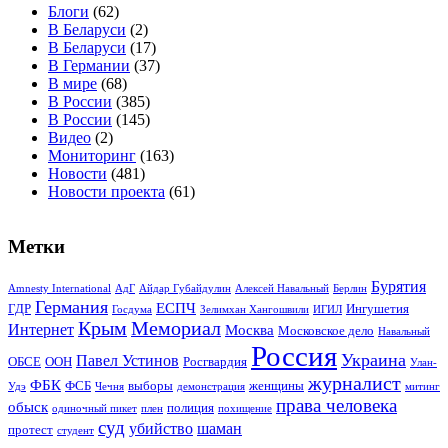
Блоги
(62)
В Беларуси
(2)
В Беларуси
(17)
В Германии
(37)
В мире
(68)
В России
(385)
В России
(145)
Видео
(2)
Мониторинг
(163)
Новости
(481)
Новости проекта
(61)
Метки
Бурятия
Amnesty International
АдГ
Айдар Губайдулин
Алексей Навальный
Берлин
Германия
ЕСПЧ
ГДР
Ингушетия
Госдума
Зелимхан Хангошвили
ИГИЛ
Крым
Мемориал
Интернет
Москва
Московское дело
Навальный
Россия
Украина
Павел Устинов
ОБСЕ
ООН
Росгвардия
Улан-
журналист
ФБК
ФСБ
выборы
женщины
Удэ
Чечня
демонстрация
митинг
права человека
обыск
полиция
одиночный пикет
плен
похищение
суд
убийство
шаман
протест
студент