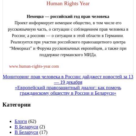
Human Rights Year
Немецко — российский год прав человека
Проект информирует немецкое общество, в том числе его
русскоязычную часть, о ситуации с соблюдением прав человека в
России; а россиян — о ситуации в этой области в Германии.
Реализуется при участии российского правозащитного центра
“Мемориал” и Форума русскоязычных европейцев, а также при
поддержке германского МИДа.
www.human-rights-year.com
Навигация
Мониторинг прав человека в России: дайджест новостей за 13
— 19 декабря
по
«Европейский правозащитный диалог: как помочь
записям
гражданскому обществу в России и Беларуси»
Категории
Блоги
(62)
В Беларуси
(2)
В Беларуси
(17)