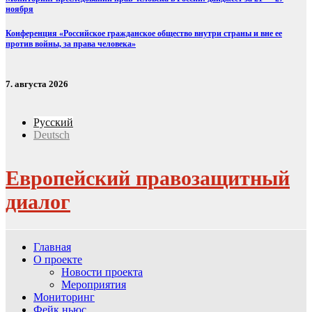
ноября
Конференция «Российское гражданское общество внутри страны и вне ее
против войны, за права человека»
7. августа 2026
Русский
Deutsch
Европейский правозащитный
диалог
Главная
О проекте
Новости проекта
Мероприятия
Мониторинг
Фейк ньюс