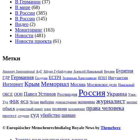
В Германии
(37)
В мире
(68)
В России
(385)
В России
(145)
Видео
(2)
Мониторинг
(163)
Новости
(481)
Новости проекта
(61)
Метки
Бурятия
Amnesty International
АдГ
Айдар Губайдулин
Алексей Навальный
Берлин
Германия
ЕСПЧ
ГДР
Ингушетия
Госдума
Зелимхан Хангошвили
ИГИЛ
Крым
Мемориал
Интернет
Москва
Московское дело
Навальный
Россия
Украина
Павел Устинов
ОБСЕ
ООН
Росгвардия
Улан-
журналист
ФБК
ФСБ
выборы
женщины
Удэ
Чечня
демонстрация
митинг
права человека
обыск
полиция
одиночный пикет
плен
похищение
суд
убийство
шаман
протест
студент
© Europäischer Menschenrechtsdialog Royale News by
Themebeez
Защита пользовательских данных