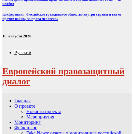
ноября
Конференция «Российское гражданское общество внутри страны и вне ее
против войны, за права человека»
10. августа 2026
Русский
Европейский правозащитный
диалог
Главная
О проекте
Новости проекта
Мероприятия
Мониторинг
Фейк ньюс
Fake News: отчеты о мониторинге российской