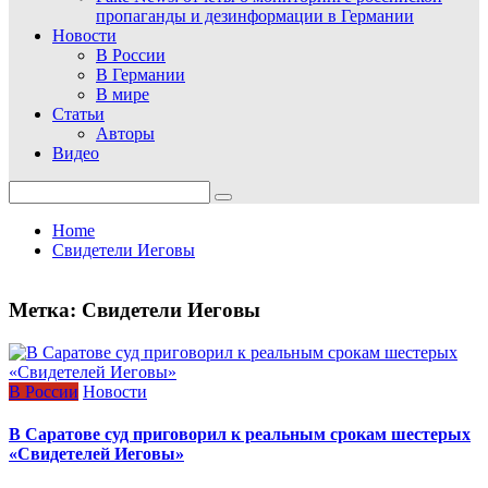
пропаганды и дезинформации в Германии
Новости
В России
В Германии
В мире
Статьи
Авторы
Видео
Search
for:
Home
Свидетели Иеговы
Метка:
Свидетели Иеговы
В России
Новости
В Саратове суд приговорил к реальным срокам шестерых
«Свидетелей Иеговы»