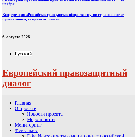
ноября
Конференция «Российское гражданское общество внутри страны и вне ее
против войны, за права человека»
6. августа 2026
Русский
Европейский правозащитный
диалог
Главная
О проекте
Новости проекта
Мероприятия
Мониторинг
Фейк ньюс
Fake News: отчеты о мониторинге российской