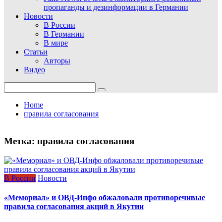
пропаганды и дезинформации в Германии
Новости
В России
В Германии
В мире
Статьи
Авторы
Видео
Search
for:
Home
правила согласования
Метка:
правила согласования
В России
Новости
«Мемориал» и ОВД-Инфо обжаловали противоречивые
правила согласования акций в Якутии