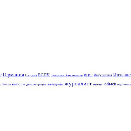
Германия
Интерне
ЕСПЧ
Р
Ингушетия
Госдума
Зелимхан Хангошвили
ИГИЛ
журналист
обыск
Б
выборы
женщины
Чечня
демонстрация
митинг
одиночны