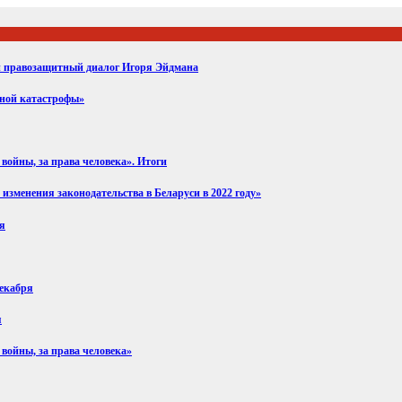
ий правозащитный диалог Игоря Эйдмана
вной катастрофы»
войны, за права человека». Итоги
изменения законодательства в Беларуси в 2022 году»
ря
декабря
я
 войны, за права человека»