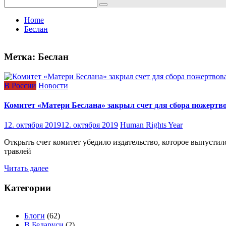
Search
for:
Home
Беслан
Метка:
Беслан
В России
Новости
Комитет «Матери Беслана» закрыл счет для сбора пожертво
12. октября 2019
12. октября 2019
Human Rights Year
Открыть счет комитет убедило издательство, которое выпустил
травлей
Читать далее
Категории
Блоги
(62)
В Беларуси
(2)