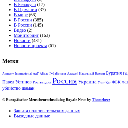
В Беларуси
(17)
В Германии
(37)
В мире
(68)
В России
(385)
В России
(145)
Видео
(2)
Мониторинг
(163)
Новости
(481)
Новости проекта
(61)
Метки
Бурятия
ГД
Amnesty International
АдГ
Айдар Губайдулин
Алексей Навальный
Берлин
Россия
Украина
Павел Устинов
ФБК
Росгвардия
ФС
Улан-Удэ
убийство
шаман
© Europäischer Menschenrechtsdialog Royale News by
Themebeez
Защита пользовательских данных
Выходные данные