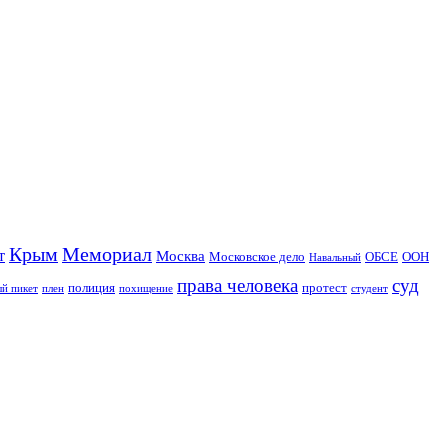
Крым
Мемориал
т
Москва
Московское дело
ОБСЕ
ООН
Навальный
права человека
суд
полиция
протест
й пикет
плен
похищение
студент